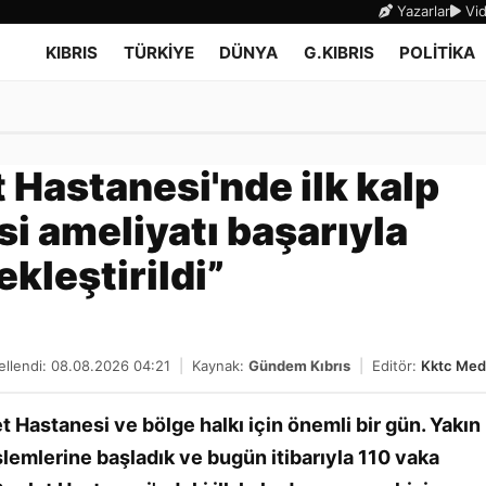
Yazarlar
Vid
KIBRIS
TÜRKİYE
DÜNYA
G.KIBRIS
POLİTİKA
 Hastanesi'nde ilk kalp
i ameliyatı başarıyla
kleştirildi”
llendi: 08.08.2026 04:21
|
Kaynak:
Gündem Kıbrıs
|
Editör:
Kktc Med
Hastanesi ve bölge halkı için önemli bir gün. Yakın
işlemlerine başladık ve bugün itibarıyla 110 vaka