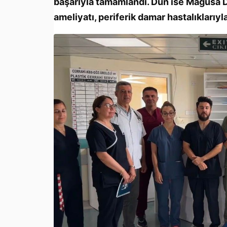
başarıyla tamamlandı. Dün ise Mağusa D
ameliyatı, periferik damar hastalıklarıyla