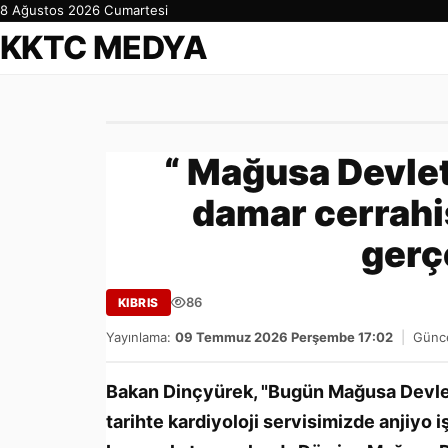
8 Ağustos 2026 Cumartesi
KKTC MEDYA
“ Mağusa Devlet
damar cerrahis
gerçe
86
KIBRIS
Yayınlama:
09 Temmuz 2026 Perşembe 17:02
|
Günce
Bakan Dinçyürek, "Bugün Mağusa Devlet 
tarihte kardiyoloji servisimizde anjiyo 