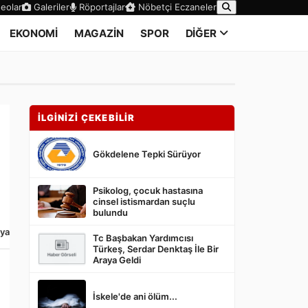
eolar
Galeriler
Röportajlar
Nöbetçi Eczaneler
EKONOMİ
MAGAZİN
SPOR
DİĞER
İLGİNİZİ ÇEKEBİLİR
Gökdelene Tepki Sürüyor
Psikolog, çocuk hastasına
cinsel istismardan suçlu
bulundu
ya
Tc Başbakan Yardımcısı
Türkeş, Serdar Denktaş İle Bir
Araya Geldi
İskele'de ani ölüm...