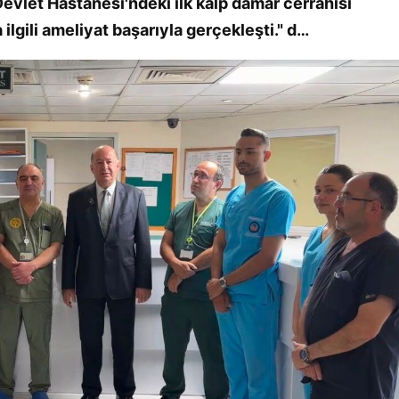
evlet Hastanesi'ndeki ilk kalp damar cerrahisi
 ilgili ameliyat başarıyla gerçekleşti." d…