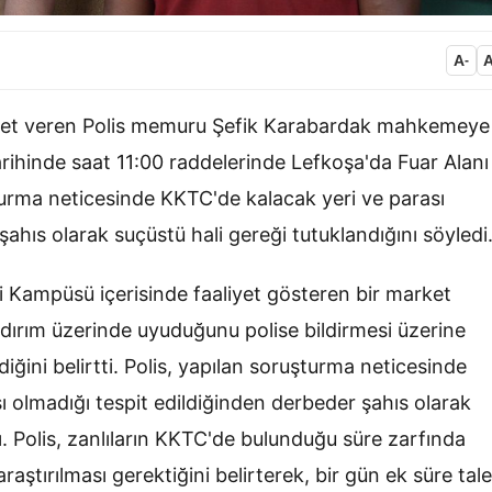
A
-
adet veren Polis memuru Şefik Karabardak mahkemeye
arihinde saat 11:00 raddelerinde Lefkoşa'da Fuar Alanı
turma neticesinde KKTC'de kalacak yeri ve parası
şahıs olarak suçüstü hali gereği tutuklandığını söyledi
i Kampüsü içerisinde faaliyet gösteren bir market
ldırım üzerinde uyuduğunu polise bildirmesi üzerine
diğini belirtti. Polis, yapılan soruşturma neticesinde
ı olmadığı tespit edildiğinden derbeder şahıs olarak
dı. Polis, zanlıların KKTC'de bulunduğu süre zarfında
raştırılması gerektiğini belirterek, bir gün ek süre tal