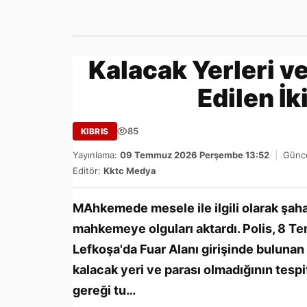
Kalacak Yerleri ve
Edilen İk
85
KIBRIS
Yayınlama:
09 Temmuz 2026 Perşembe 13:52
|
Günce
Editör:
Kktc Medya
MAhkemede mesele ile ilgili olarak şa
mahkemeye olguları aktardı. Polis, 8 T
Lefkoşa'da Fuar Alanı girişinde buluna
kalacak yeri ve parası olmadığının tespi
gereği tu…