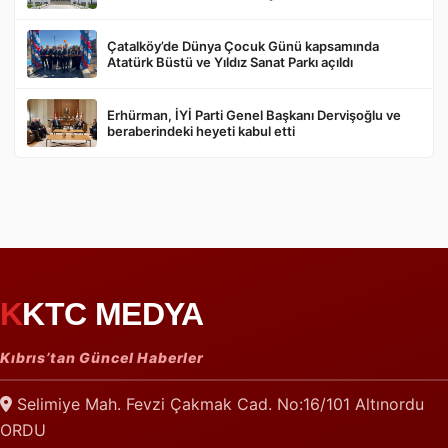
Çatalköy’de Dünya Çocuk Günü kapsamında
Atatürk Büstü ve Yıldız Sanat Parkı açıldı
Erhürman, İYİ Parti Genel Başkanı Dervişoğlu ve
beraberindeki heyeti kabul etti
KKTC MEDYA
Kıbrıs’tan Güncel Haberler
Selimiye Mah. Fevzi Çakmak Cad. No:16/101 Altınordu
ORDU