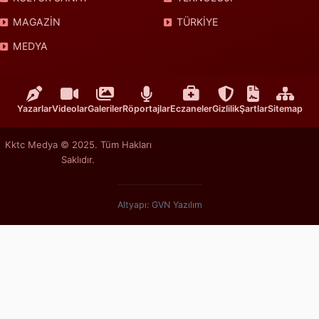
MAGAZİN
TÜRKİYE
MEDYA
Yazarlar
Videolar
Galeriler
Röportajlar
Eczaneler
Gizlilik
Şartlar
Sitemap
Kktc Medya © 2025. Tüm Hakları
Saklıdır.
Altyapı: GVN Yazılım