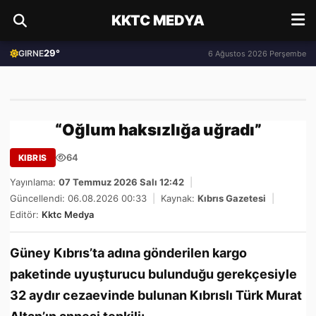
KKTC MEDYA
29°
GIRNE
6 Ağustos 2026 Perşembe
“Oğlum haksızlığa uğradı”
64
KIBRIS
Yayınlama:
07 Temmuz 2026 Salı 12:42
|
Güncellendi: 06.08.2026 00:33
|
Kaynak:
Kıbrıs Gazetesi
|
Editör:
Kktc Medya
Güney Kıbrıs’ta adına gönderilen kargo
paketinde uyuşturucu bulunduğu gerekçesiyle
32 aydır cezaevinde bulunan Kıbrıslı Türk Murat