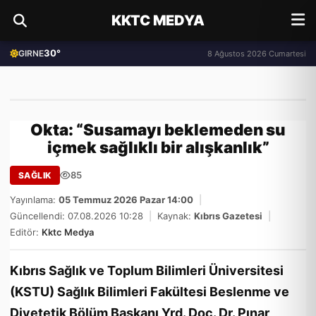
KKTC MEDYA
30°
GIRNE
8 Ağustos 2026 Cumartesi
Okta: “Susamayı beklemeden su
içmek sağlıklı bir alışkanlık”
85
SAĞLIK
Yayınlama:
05 Temmuz 2026 Pazar 14:00
|
Güncellendi: 07.08.2026 10:28
|
Kaynak:
Kıbrıs Gazetesi
|
Editör:
Kktc Medya
Kıbrıs Sağlık ve Toplum Bilimleri Üniversitesi
(KSTU) Sağlık Bilimleri Fakültesi Beslenme ve
Diyetetik Bölüm Başkanı Yrd. Doç. Dr. Pınar