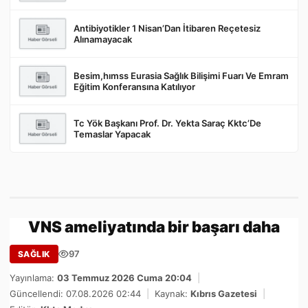
Antibiyotikler 1 Nisan’Dan İtibaren Reçetesiz
Alınamayacak
Besim,hımss Eurasia Sağlık Bilişimi Fuarı Ve Emram
Eğitim Konferansına Katılıyor
Tc Yök Başkanı Prof. Dr. Yekta Saraç Kktc’De
Temaslar Yapacak
VNS ameliyatında bir başarı daha
97
SAĞLIK
Yayınlama:
03 Temmuz 2026 Cuma 20:04
|
Güncellendi: 07.08.2026 02:44
|
Kaynak:
Kıbrıs Gazetesi
|