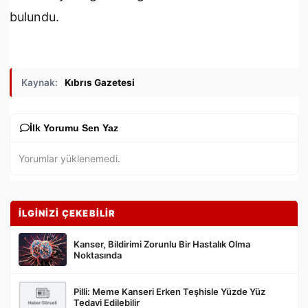
bulundu.
Kaynak:
Kıbrıs Gazetesi
İlk Yorumu Sen Yaz
Yorumlar yüklenemedi.
İLGİNİZİ ÇEKEBİLİR
Kanser, Bildirimi Zorunlu Bir Hastalık Olma
Noktasında
Pilli: Meme Kanseri Erken Teşhisle Yüzde Yüz
Gönder
Tedavi Edilebilir