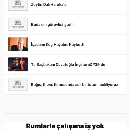
Zeytin Dalı Harekatı
Buda din görevlisi işte!!!
Gönder
İşadamı Koç Hayatını Kaybetti
Tc Başbakanı Davutoğlu İngiltere&#39;de
Bağış, Kıbrıs Konusunda adil bir tutum bekliyoruz
Rumlarla çalışana iş yok