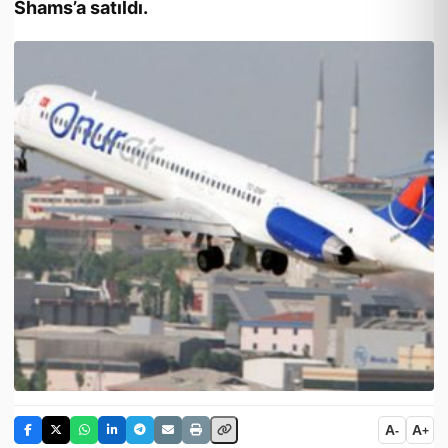
Shams’a satıldı.
A
A
-
+