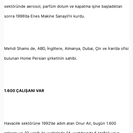
sektöründe aerosol, parfüm dolum ve kapatma işine başladıktan
sonra 1996’da Enes Makine Sanayii’ni kurdu.
Mehdi Shams de, ABD, İngiltere, Almanya, Dubai, Çin ve İran’da ofisi
bulunan Home Persian şirketinin sahibi.
1.600 ÇALIŞANI VAR
Havacılık sektörüne 1992’de adım atan Onur Air, bugün 1.600
çalışanı ve 32 uçağı ile yurtiçinde 14, yurtdışında 5 tarifeli uçuş