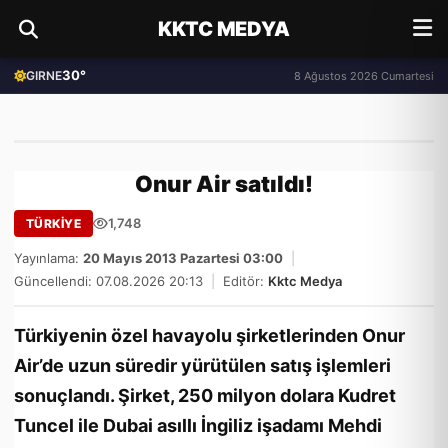
KKTC MEDYA
30°
GIRNE
8 Ağustos 2026 Cumartesi
Onur Air satıldı!
1,748
TÜRKİYE
Yayınlama:
20 Mayıs 2013 Pazartesi 03:00
|
Güncellendi: 07.08.2026 20:13
|
Editör:
Kktc Medya
Türkiyenin özel havayolu şirketlerinden Onur
Air’de uzun süredir yürütülen satış işlemleri
sonuçlandı. Şirket, 250 milyon dolara Kudret
Tuncel ile Dubai asıllı İngiliz işadamı Mehdi