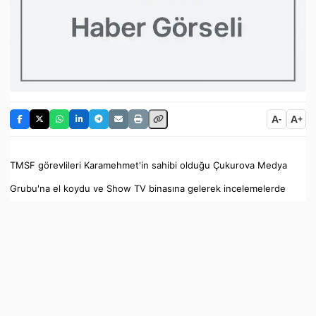
A
A
-
+
TMSF görevlileri Karamehmet'in sahibi olduğu Çukurova Medya
Grubu'na el koydu ve Show TV binasına gelerek incelemelerde
bulundu. Yaşanan gelişmeyi Show TV'deki ana haber bülteninde
son haber olarak veren Ali Kırca haberin ardından bu sözleri
söyledi...