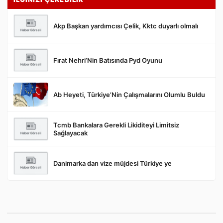
Akp Başkan yardımcısı Çelik, Kktc duyarlı olmalı
Fırat Nehri’Nin Batısında Pyd Oyunu
Gönder
Ab Heyeti, Türkiye’Nin Çalışmalarını Olumlu Buldu
Tcmb Bankalara Gerekli Likiditeyi Limitsiz
Sağlayacak
Danimarka dan vize müjdesi Türkiye ye