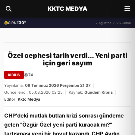
KKTC MEDYA
30°
GIRNE
7 Ağustos 2026 Cuma
Özel cephesi tarih verdi... Yeni parti
için geri sayım
74
KIBRIS
Yayınlama:
09 Temmuz 2026 Perşembe 21:37
|
Güncellendi: 05.08.2026 02:25
|
Kaynak:
Gündem Kıbrıs
|
Editör:
Kktc Medya
CHP'deki mutlak butlan krizi sonrası gündeme
gelen "Özgür Özel yeni parti kuracak mı?"
tartışması yeni bir boyut kazandı. CHP Aydın