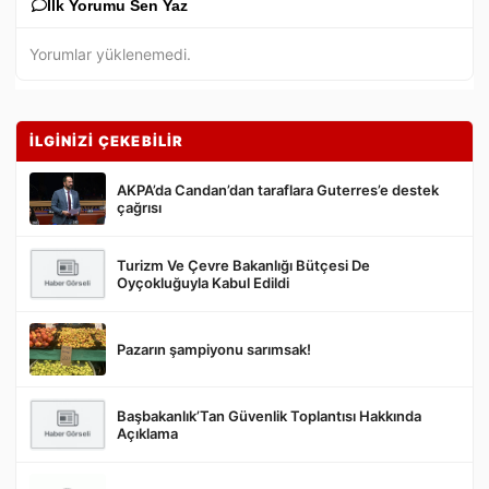
İlk Yorumu Sen Yaz
Yorumlar yüklenemedi.
İLGİNİZİ ÇEKEBİLİR
AKPA’da Candan’dan taraflara Guterres’e destek
çağrısı
Turizm Ve Çevre Bakanlığı Bütçesi De
Gönder
Oyçokluğuyla Kabul Edildi
Pazarın şampiyonu sarımsak!
Başbakanlık’Tan Güvenlik Toplantısı Hakkında
Açıklama