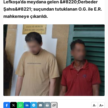
Lefkoşa’da meydana gelen &#8220;Derbeder
Şahıs&#8221; suçundan tutuklanan O.G. ile E.R.
mahkemeye çıkarıldı.
A
A
-
+