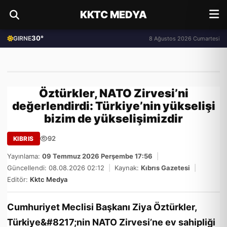
KKTC MEDYA
30°
GIRNE
8 Ağustos 2026 Cumartesi
Öztürkler, NATO Zirvesi’ni
değerlendirdi: Türkiye’nin yükselişi
bizim de yükselişimizdir
92
KIBRIS
Yayınlama:
09 Temmuz 2026 Perşembe 17:56
|
Güncellendi: 08.08.2026 02:12
|
Kaynak:
Kıbrıs Gazetesi
|
Editör:
Kktc Medya
Cumhuriyet Meclisi Başkanı Ziya Öztürkler,
Türkiye&#8217;nin NATO Zirvesi’ne ev sahipliği