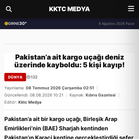
KKTC MEDYA
30°
GIRNE
9 Ağustos 2026 Pazar
Pakistan’a ait kargo uçağı deniz
üzerinde kayboldu: 5 kişi kayıp!
132
DÜNYA
Yayınlama:
08 Temmuz 2026 Çarşamba 02:51
|
Güncellendi: 08.08.2026 10:21
|
Kaynak:
Kıbrıs Gazetesi
|
Editör:
Kktc Medya
Pakistan’a ait bir kargo uçağı, Birleşik Arap
Emirlikleri’nin (BAE) Sharjah kentinden
Pakistan’ın Karaçi kentine gerçekleştirdiği sefer