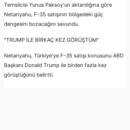
Temsilcisi Yunus Paksoy'un aktardığına göre
Netanyahu, F-35 satışının bölgedeki güç
dengesini bozacağını savundu.
"TRUMP İLE BİRKAÇ KEZ GÖRÜŞTÜM"
Netanyahu, Türkiye'ye F-35 satışı konusunu ABD
Başkanı Donald Trump ile birden fazla kez
görüştüğünü belirtti.
Trump'ın Cumhurbaşkanı Erdoğan ile kişisel
dostluğuna işaret eden Netanyahu, buna rağmen
Türkiye'nin ABD açısından dost bir ülke olarak
değerlendirilemeyeceğini öne sürdü.