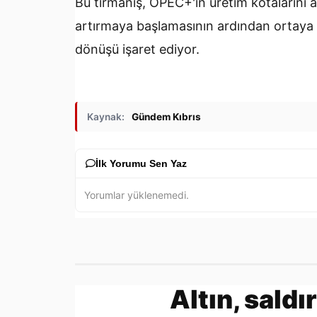
Bu tırmanış, OPEC+'ın üretim kotalarını a
artırmaya başlamasının ardından ortaya çı
dönüşü işaret ediyor.
Kaynak:
Gündem Kıbrıs
İlk Yorumu Sen Yaz
Yorumlar yüklenemedi.
Altın, saldı