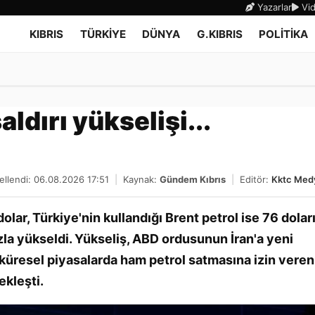
Yazarlar
Vid
KIBRIS
TÜRKİYE
DÜNYA
G.KIBRIS
POLİTİKA
aldırı yükselişi...
llendi: 06.08.2026 17:51
|
Kaynak:
Gündem Kıbrıs
|
Editör:
Kktc Med
dolar, Türkiye'nin kullandığı Brent petrol ise 76 dolar
zla yükseldi. Yükseliş, ABD ordusunun İran'a yeni
 küresel piyasalarda ham petrol satmasına izin veren
ekleşti.