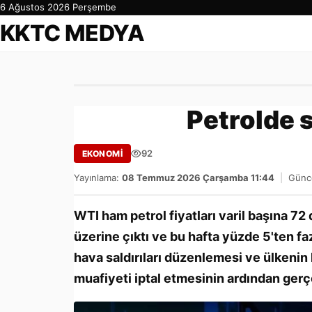
6 Ağustos 2026 Perşembe
KKTC MEDYA
Petrolde s
92
EKONOMİ
Yayınlama:
08 Temmuz 2026 Çarşamba 11:44
|
Günce
WTI ham petrol fiyatları varil başına 72 
üzerine çıktı ve bu hafta yüzde 5'ten fa
hava saldırıları düzenlemesi ve ülkenin
muafiyeti iptal etmesinin ardından gerç