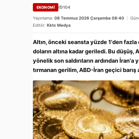
104
EKONOMİ
Yayınlama:
08 Temmuz 2026 Çarşamba 08:40
|
Günc
Editör:
Kktc Medya
Altın, önceki seansta yüzde 1'den fazl
doların altına kadar geriledi. Bu düşü
yönelik son saldırıların ardından İran'a 
tırmanan gerilim, ABD-İran geçici barış 