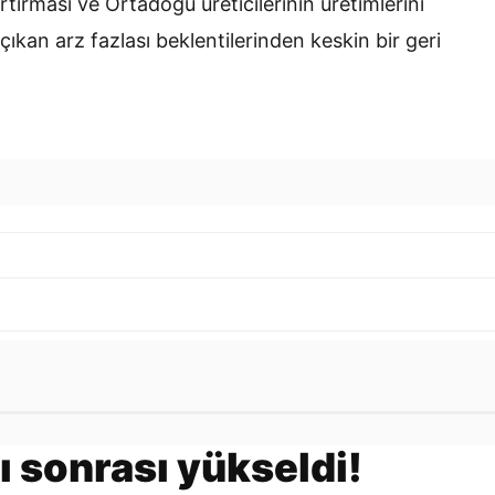
rtırması ve Ortadoğu üreticilerinin üretimlerini
kan arz fazlası beklentilerinden keskin bir geri
Gönder
rı sonrası yükseldi!