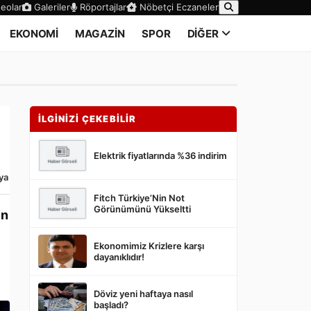
eolar
Galeriler
Röportajlar
Nöbetçi Eczaneler
EKONOMİ
MAGAZİN
SPOR
DİĞER
İLGİNİZİ ÇEKEBİLİR
Elektrik fiyatlarında %36 indirim
ya
Fitch Türkiye’Nin Not
Görünümünü Yükseltti
ın
Ekonomimiz Krizlere karşı
dayanıklıdır!
Döviz yeni haftaya nasıl
başladı?