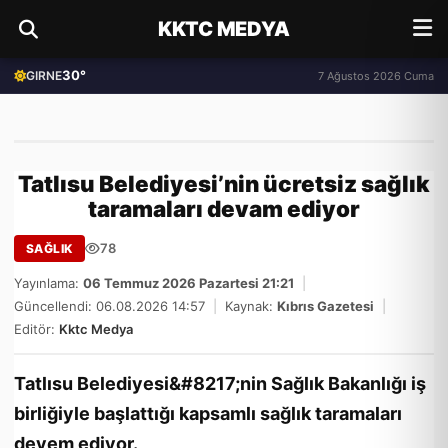
KKTC MEDYA
30°
GIRNE
7 Ağustos 2026 Cuma
Tatlısu Belediyesi’nin ücretsiz sağlık
taramaları devam ediyor
78
SAĞLIK
Yayınlama:
06 Temmuz 2026 Pazartesi 21:21
|
Güncellendi: 06.08.2026 14:57
|
Kaynak:
Kıbrıs Gazetesi
|
Editör:
Kktc Medya
Tatlısu Belediyesi&#8217;nin Sağlık Bakanlığı iş
birliğiyle başlattığı kapsamlı sağlık taramaları
devem ediyor.