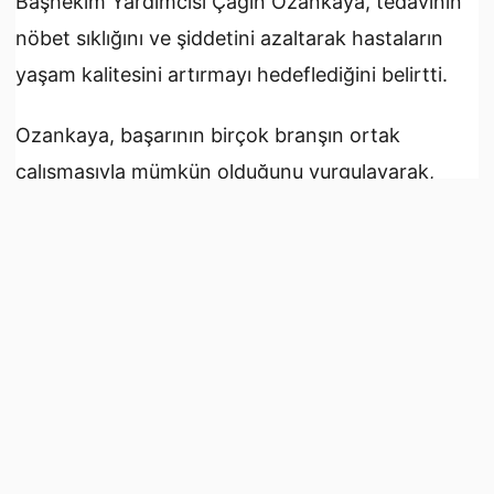
Başhekim Yardımcısı Çağın Ozankaya, tedavinin
nöbet sıklığını ve şiddetini azaltarak hastaların
yaşam kalitesini artırmayı hedeflediğini belirtti.
Ozankaya, başarının birçok branşın ortak
çalışmasıyla mümkün olduğunu vurgulayarak,
emeği geçen tüm sağlık çalışanlarına teşekkür etti
ve hastaya sağlıklı bir gelecek temennisinde
bulundu.
Kaynak:
Kıbrıs Gazetesi
İlk Yorumu Sen Yaz