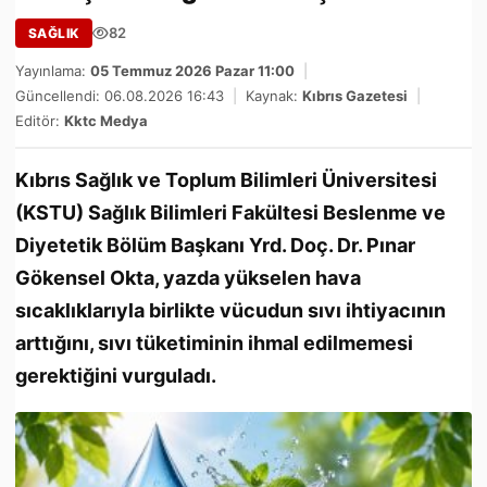
82
SAĞLIK
Yayınlama:
05 Temmuz 2026 Pazar 11:00
|
Güncellendi: 06.08.2026 16:43
|
Kaynak:
Kıbrıs Gazetesi
|
Editör:
Kktc Medya
Kıbrıs Sağlık ve Toplum Bilimleri Üniversitesi
(KSTU) Sağlık Bilimleri Fakültesi Beslenme ve
Diyetetik Bölüm Başkanı Yrd. Doç. Dr. Pınar
Gökensel Okta, yazda yükselen hava
sıcaklıklarıyla birlikte vücudun sıvı ihtiyacının
arttığını, sıvı tüketiminin ihmal edilmemesi
gerektiğini vurguladı.