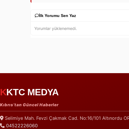
İlk Yorumu Sen Yaz
Yorumlar yüklenemedi.
KKTC MEDYA
Kıbrıs’tan Güncel Haberler
Selimiye Mah. Fevzi Çakmak Cad. No:16/101 Altınordu 
04522226060