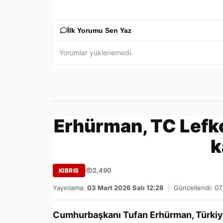
İlk Yorumu Sen Yaz
Yorumlar yüklenemedi.
Erhürman, TC Lefko
k
2,490
KIBRIS
Yayınlama:
03 Mart 2026 Salı 12:28
|
Güncellendi: 07
Cumhurbaşkanı Tufan Erhürman, Türkiye