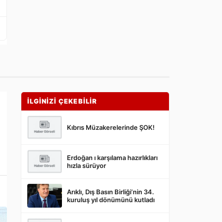
İLGİNİZİ ÇEKEBİLİR
Kıbrıs Müzakerelerinde ŞOK!
Erdoğan ı karşılama hazırlıkları
hızla sürüyor
Arıklı, Dış Basın Birliği’nin 34.
kuruluş yıl dönümünü kutladı