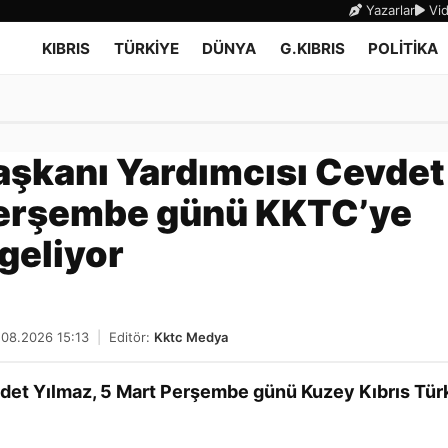
Yazarlar
Vid
KIBRIS
TÜRKİYE
DÜNYA
G.KIBRIS
POLİTİKA
şkanı Yardımcısı Cevdet
Perşembe günü KKTC’ye
geliyor
.08.2026 15:13
|
Editör:
Kktc Medya
det Yılmaz, 5 Mart Perşembe günü Kuzey Kıbrıs Tür