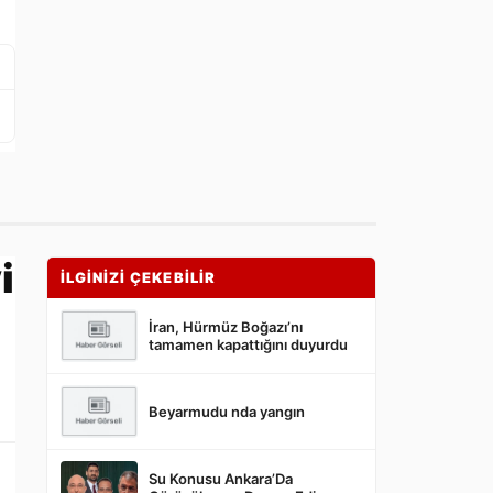
i
İLGİNİZİ ÇEKEBİLİR
İran, Hürmüz Boğazı’nı
tamamen kapattığını duyurdu
Beyarmudu nda yangın
Su Konusu Ankara’Da