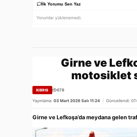
İlk Yorumu Sen Yaz
Yorumlar yüklenemedi.
Girne ve Lefko
motosiklet 
678
KIBRIS
Yayınlama:
03 Mart 2026 Salı 11:24
|
Güncellendi: 07
Girne ve Lefkoşa’da meydana gelen trafi