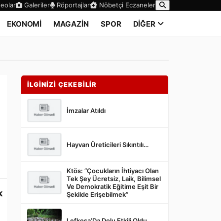
eolar
Galeriler
Röportajlar
Nöbetçi Eczaneler
EKONOMİ
MAGAZİN
SPOR
DİĞER
İLGİNİZİ ÇEKEBİLİR
İmzalar Atıldı
Hayvan Üreticileri Sıkıntılı…
Ktös: “Çocukların İhtiyacı Olan
Tek Şey Ücretsiz, Laik, Bilimsel
Ve Demokratik Eğitime Eşit Bir
k
Şekilde Erişebilmek”
Lefkoşa’Da Dolu Etkili Oldu