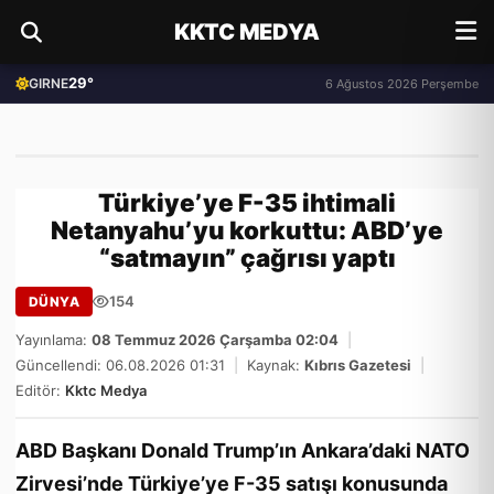
KKTC MEDYA
29°
GIRNE
6 Ağustos 2026 Perşembe
Türkiye’ye F-35 ihtimali
Netanyahu’yu korkuttu: ABD’ye
“satmayın” çağrısı yaptı
154
DÜNYA
Yayınlama:
08 Temmuz 2026 Çarşamba 02:04
|
Güncellendi: 06.08.2026 01:31
|
Kaynak:
Kıbrıs Gazetesi
|
Editör:
Kktc Medya
ABD Başkanı Donald Trump’ın Ankara’daki NATO
Zirvesi’nde Türkiye’ye F-35 satışı konusunda