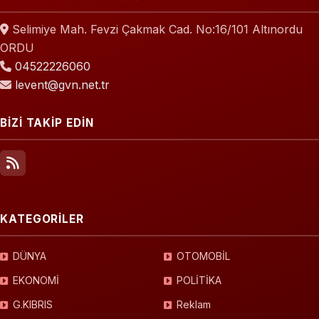
Selimiye Mah. Fevzi Çakmak Cad. No:16/101 Altınordu
ORDU
04522226060
levent@gvn.net.tr
BİZİ TAKİP EDİN
KATEGORİLER
DÜNYA
OTOMOBİL
EKONOMİ
POLİTİKA
G.KIBRIS
Reklam