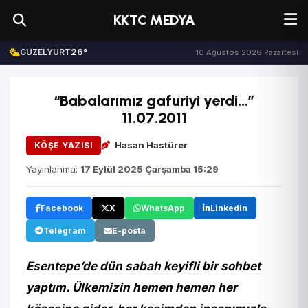
KKTC MEDYA
26°
GUZELYURT
10 Ağustos 2026 Pazartesi
“Babalarımız gafuriyi yerdi...”
11.07.2011
Hasan Hastürer
KÖŞE YAZISI
Yayınlanma:
17 Eylül 2025 Çarşamba 15:29
Facebook
X
WhatsApp
LinkedIn
Telegram
E-posta
Esentepe’de dün sabah keyifli bir sohbet
yaptım. Ülkemizin hemen hemen her