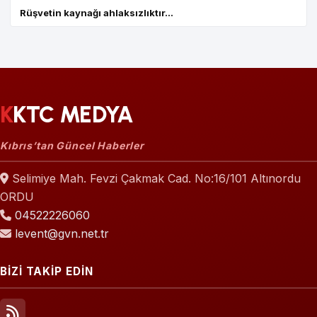
Rüşvetin kaynağı ahlaksızlıktır...
KKTC MEDYA
Kıbrıs’tan Güncel Haberler
Selimiye Mah. Fevzi Çakmak Cad. No:16/101 Altınordu
ORDU
04522226060
levent@gvn.net.tr
BİZİ TAKİP EDİN