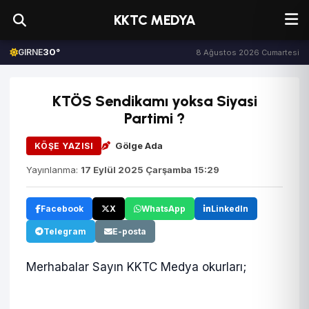
KKTC MEDYA
30°
GIRNE
8 Ağustos 2026 Cumartesi
KTÖS Sendikamı yoksa Siyasi
Partimi ?
Gölge Ada
KÖŞE YAZISI
Yayınlanma:
17 Eylül 2025 Çarşamba 15:29
Facebook
X
WhatsApp
LinkedIn
Telegram
E-posta
Merhabalar Sayın KKTC Medya okurları;