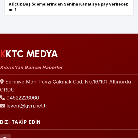
Küçük Baş ödemelerinden Seniha Kanatlı ya pay verilecek
mi ?
KKTC MEDYA
Kıbrıs’tan Güncel Haberler
Selimiye Mah. Fevzi Çakmak Cad. No:16/101 Altınordu
ORDU
04522226060
levent@gvn.net.tr
BİZİ TAKİP EDİN