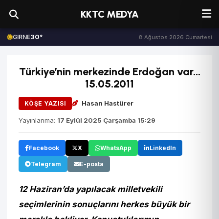
KKTC MEDYA
30°
GIRNE
8 Ağustos 2026 Cumartesi
Türkiye’nin merkezinde Erdoğan var...
15.05.2011
Hasan Hastürer
KÖŞE YAZISI
Yayınlanma:
17 Eylül 2025 Çarşamba 15:29
Facebook
X
WhatsApp
LinkedIn
Telegram
E-posta
12 Haziran’da yapılacak milletvekili
seçimlerinin sonuçlarını herkes büyük bir