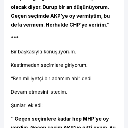
olacak diyor. Durup bir an düşünüyorum.
Geçen seçimde AKP’ye oy vermiştim, bu
defa vermem. Herhalde CHP’ye veririm.”
***
Bir başkasıyla konuşuyorum.
Kestirmeden seçimlere giriyorum.
“Ben milliyetçi bir adamım abi” dedi.
Devam etmesini istedim.
Şunları ekledi:
“ Geçen seçimlere kadar hep MHP’ye oy
verdim. Geçen seçim AKP’ye gitti oyum. Bu