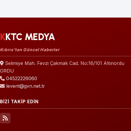
KKTC MEDYA
Kıbrıs’tan Güncel Haberler
Selimiye Mah. Fevzi Çakmak Cad. No:16/101 Altınordu
ORDU
04522226060
levent@gvn.net.tr
BİZİ TAKİP EDİN