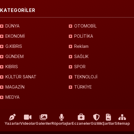
KATEGORİLER
DÜNYA
OTOMOBİL
EKONOMİ
POLİTİKA
G.KIBRIS
Reklam
GÜNDEM
SAĞLIK
KIBRIS
SPOR
KÜLTÜR SANAT
TEKNOLOJİ
MAGAZİN
TÜRKİYE
MEDYA
Yazarlar
Videolar
Galeriler
Röportajlar
Eczaneler
Gizlilik
Şartlar
Sitemap