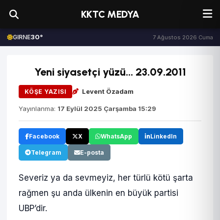
KKTC MEDYA
30°
GIRNE
7 Ağustos 2026 Cuma
Yeni siyasetçi yüzü… 23.09.2011
Levent Özadam
KÖŞE YAZISI
Yayınlanma:
17 Eylül 2025 Çarşamba 15:29
Facebook
X
WhatsApp
LinkedIn
Telegram
E-posta
Severiz ya da sevmeyiz, her türlü kötü şarta
rağmen şu anda ülkenin en büyük partisi
UBP’dir.