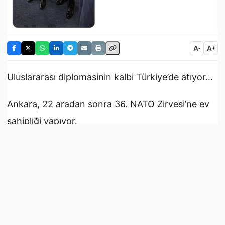
A
A
-
+
Uluslararası diplomasinin kalbi Türkiye’de atıyor…
Ankara, 22 aradan sonra 36. NATO Zirvesi’ne ev
sahipliği yapıyor.
Bugün Savunma Sanayii Forumu ile başlayan
zirveye katılan üye ülkelerin bakanları, Türkiye ile
olan ittifaklarına ilişkin önemli mesajlar verdi.
Türkiye’nin mevcut savunma sektörüne övgüler