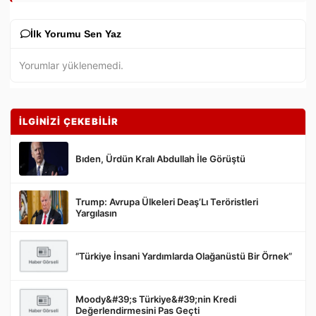
İlk Yorumu Sen Yaz
Yorumlar yüklenemedi.
İLGİNİZİ ÇEKEBİLİR
Bıden, Ürdün Kralı Abdullah İle Görüştü
Trump: Avrupa Ülkeleri Deaş’Lı Teröristleri
Gönder
Yargılasın
“Türkiye İnsani Yardımlarda Olağanüstü Bir Örnek”
Moody&#39;s Türkiye&#39;nin Kredi
Değerlendirmesini Pas Geçti