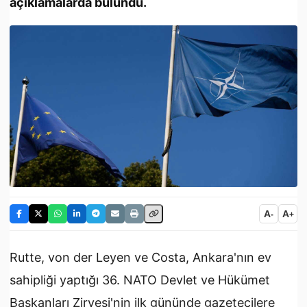
açıklamalarda bulundu.
A
A
-
+
Rutte, von der Leyen ve Costa, Ankara'nın ev
sahipliği yaptığı 36.⁠ ⁠NATO Devlet ve Hükümet
Başkanları Zirvesi'nin ilk gününde gazetecilere