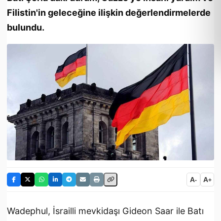
Filistin'in geleceğine ilişkin değerlendirmelerde
bulundu.
A
A
-
+
Wadephul, İsrailli mevkidaşı Gideon Saar ile Batı