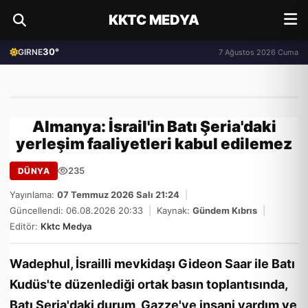
KKTC MEDYA
30°
GIRNE
7 Ağustos 2026 Cuma
Almanya: İsrail'in Batı Şeria'daki
yerleşim faaliyetleri kabul edilemez
235
DÜNYA
Yayınlama:
07 Temmuz 2026 Salı 21:24
|
Güncellendi: 06.08.2026 20:33
|
Kaynak:
Gündem Kıbrıs
|
Editör:
Kktc Medya
Wadephul, İsrailli mevkidaşı Gideon Saar ile Batı
Kudüs'te düzenlediği ortak basın toplantısında,
Batı Şeria'daki durum, Gazze'ye insani yardım ve