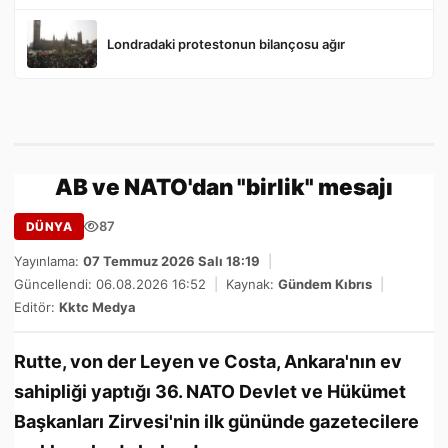
Londradaki protestonun bilançosu ağır
AB ve NATO'dan "birlik" mesajı
87
DÜNYA
Yayınlama:
07 Temmuz 2026 Salı 18:19
|
Güncellendi: 06.08.2026 16:52
|
Kaynak:
Gündem Kıbrıs
|
Editör:
Kktc Medya
Rutte, von der Leyen ve Costa, Ankara'nın ev
sahipliği yaptığı 36.⁠ ⁠NATO Devlet ve Hükümet
Başkanları Zirvesi'nin ilk gününde gazetecilere