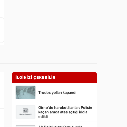
İLGİNİZİ ÇEKEBİLİR
Trodos yolları kapandı
Girne'de hareketli anlar: Polisin
kaçan araca ateş açtığı iddia
edildi
Ab Politikaları Konusunda