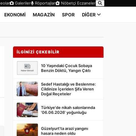
eolar
Galeriler
Röportajlar
Nöbetçi Eczaneler
EKONOMİ
MAGAZİN
SPOR
DİĞER
İLGİNİZİ ÇEKEBİLİR
10 Yaşındaki Çocuk Sobaya
Benzin Döktü, Yangın Çıktı
Sedef Hastalığı ve Beslenme:
Cildinize İçeriden Şifa Veren
Doğal Reçeteler
Türkiye'de nikah salonlarında
'06.06.2026' yoğunluğu
Güzelyurt’ta arazi yangını
hasara neden oldu