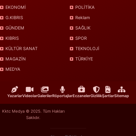
EKONOMİ
POLİTİKA
G.KIBRIS
Reklam
GÜNDEM
SAĞLIK
KIBRIS
SPOR
KÜLTÜR SANAT
TEKNOLOJİ
MAGAZİN
TÜRKİYE
MEDYA
Yazarlar
Videolar
Galeriler
Röportajlar
Eczaneler
Gizlilik
Şartlar
Sitemap
Kktc Medya © 2025. Tüm Hakları
Saklıdır.