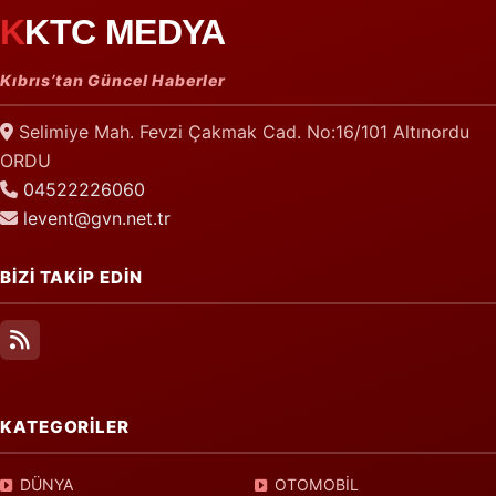
KKTC MEDYA
Kıbrıs’tan Güncel Haberler
Selimiye Mah. Fevzi Çakmak Cad. No:16/101 Altınordu
ORDU
04522226060
levent@gvn.net.tr
BİZİ TAKİP EDİN
KATEGORİLER
DÜNYA
OTOMOBİL