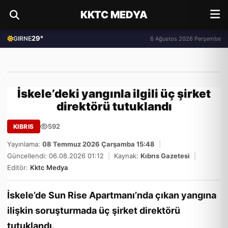
KKTC MEDYA
29°
GIRNE
6 Ağustos 2026 Perşembe
İskele’deki yangınla ilgili üç şirket
direktörü tutuklandı
592
KIBRIS
Yayınlama:
08 Temmuz 2026 Çarşamba 15:48
|
Güncellendi: 06.08.2026 01:12
|
Kaynak:
Kıbrıs Gazetesi
|
Editör:
Kktc Medya
İskele’de Sun Rise Apartmanı’nda çıkan yangına
ilişkin soruşturmada üç şirket direktörü
tutuklandı.