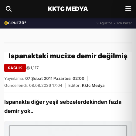
KKTC MEDYA
30°
GIRNE
9 Ağustos 2026 Pazar
Ispanaktaki mucize demir değilmiş
1,117
SAĞLIK
Yayınlama:
07 Şubat 2011 Pazartesi 02:00
|
Güncellendi: 08.08.2026 17:04
|
Editör:
Kktc Medya
Ispanakta diğer yeşil sebzelerdekinden fazla
demir yok..