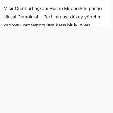
Mısır Cumhurbaşkanı Hüsnü Mübarek'in partisi
Ulusal Demokratik Parti'nin üst düzey yönetim
kadrosu, protestoculara karşı bir iyi niyet
gösterisi amacıyla istifa etti.
İSTİFA ETTİ AMA..
Resmi TV kanalı verdiği haberde, Cumhurbaşkanı
Mübarek'in parti genel başkanlığından istifa
ettiğini duyurdu. İstifa edenler arasında,
Mübarek'in oğlu Cemal Mübarek ve Genel
Sekreter Safvat el Şerif'in de olduğu
kaydedildi.Partinin yeni genel sekreterinin
Hossam Bedrevi olduğu kaydedildi. Bedrevi'nin,