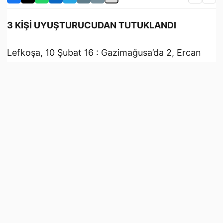
3 KİŞİ UYUŞTURUCUDAN TUTUKLANDI
Lefkoşa, 10 Şubat 16 : Gazimağusa’da 2, Ercan
Devlet Hava Limanı’nda da 1 kişi uyuşturucudan
dolayı tutuklandı.
Polis Basın Bülteni’ne göre, Gazimağusa'da, dün,
M.V.O. ve N.C.C. kimlikli kişilerin üzerlerinde ve
ikametgahları içerisinde yapılan aramada, toplam
20 gram ağırlığında uyuşturucu olduğuna inanılan
“sentetik cannabinoid” türü madde bulunarak
emare olarak alındı. M.V.O. ve N.C.C. tutuklandı.
Ercan’da da dün, KKTC'ye giriş yapan M.Ü.’ye