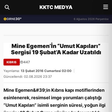
KKTC MEDYA
30°
GIRNE
6 Ağustos 2026 Perşembe
Mine Egemen’İn “Umut Kapıları”
Sergisi 19 Şubat’A Kadar Uzatıldı
447
KIBRIS
Yayınlama:
13 Şubat 2016 Cumartesi 02:00
|
Güncellendi: 02.08.2026 23:37
Mine Egemen&#39;in Kıbrıs kapı motiflerinden
esinlenerek, resimsel imge yorumları çalıştığı
“Umut Kapıları” isimli serginin süresi, yoğun ilgi