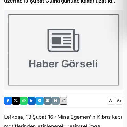
üzerine19 Şubat Cuma gününe kadar uzatıldı.
A
A
-
+
Lefkoşa, 13 Şubat 16 : Mine Egemen'in Kıbrıs kapı
motiflerinden esinlenerek, resimsel imge