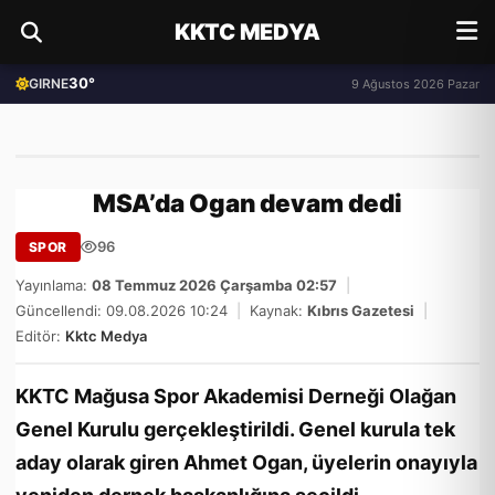
KKTC MEDYA
30°
GIRNE
9 Ağustos 2026 Pazar
MSA’da Ogan devam dedi
96
SPOR
Yayınlama:
08 Temmuz 2026 Çarşamba 02:57
|
Güncellendi: 09.08.2026 10:24
|
Kaynak:
Kıbrıs Gazetesi
|
Editör:
Kktc Medya
KKTC Mağusa Spor Akademisi Derneği Olağan
Genel Kurulu gerçekleştirildi. Genel kurula tek
aday olarak giren Ahmet Ogan, üyelerin onayıyla