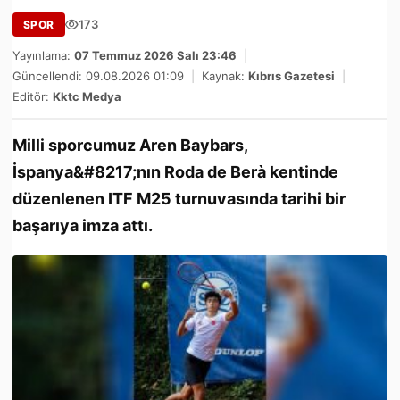
173
SPOR
Yayınlama:
07 Temmuz 2026 Salı 23:46
|
Güncellendi: 09.08.2026 01:09
|
Kaynak:
Kıbrıs Gazetesi
|
Editör:
Kktc Medya
Milli sporcumuz Aren Baybars,
İspanya&#8217;nın Roda de Berà kentinde
düzenlenen ITF M25 turnuvasında tarihi bir
başarıya imza attı.