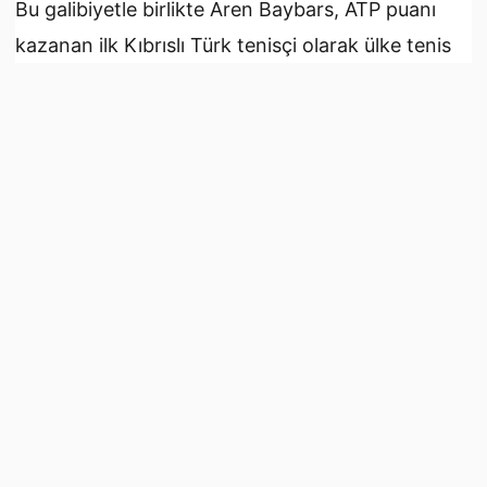
Bu galibiyetle birlikte Aren Baybars, ATP puanı
kazanan ilk Kıbrıslı Türk tenisçi olarak ülke tenis
tarihine adını altın harflerle yazdırdı.
Tenis Federasyonundan yapılan açıklamada;
“Kuzey Kıbrıs tenisinde yeni bir sayfa açan
sporcumuzu, antrenörlerini ve emeği geçen
herkesi yürekten kutluyor; turnuvanın devamında
başarılarının sürmesini diliyoruz.” denildi.
Kaynak:
Kıbrıs Gazetesi
İlk Yorumu Sen Yaz