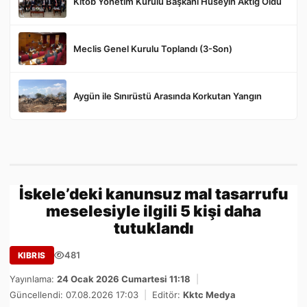
Kıtob Yönetim Kurulu Başkanı Hüseyin Aktığ Oldu
Meclis Genel Kurulu Toplandı (3-Son)
Aygün ile Sınırüstü Arasında Korkutan Yangın
İskele’deki kanunsuz mal tasarrufu
meselesiyle ilgili 5 kişi daha
tutuklandı
481
KIBRIS
Yayınlama:
24 Ocak 2026 Cumartesi 11:18
|
Güncellendi: 07.08.2026 17:03
|
Editör:
Kktc Medya