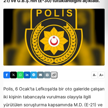
21) ve G.B.Ş.’nin (E-30) tutuklandığını açıkladı.
A
A
-
+
Polis, 6 Ocak’ta Lefkoşa’da bir oto galeride çalışan
iki kişinin tabancayla vurulması olayıyla ilgili
yürütülen soruşturma kapsamında M.D. (E-21) ve