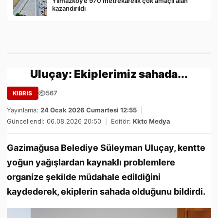
Yılmazköy’e 970 metrekarelik çok amaçlı alan
kazandırıldı
Uluçay: Ekiplerimiz sahada...
567
KIBRIS
Yayınlama:
24 Ocak 2026 Cumartesi 12:55
|
Güncellendi: 06.08.2026 20:50
|
Editör:
Kktc Medya
Gazimağusa Belediye Süleyman Uluçay, kentte
yoğun yağışlardan kaynaklı problemlere
organize şekilde müdahale edildiğini
kaydederek, ekiplerin sahada olduğunu bildirdi.