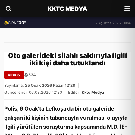
KKTC MEDYA
30°
GIRNE
7 Ağustos 2026 Cuma
Oto galerideki silahlı saldırıyla ilgili
iki kişi daha tutuklandı
534
KIBRIS
Yayınlama:
25 Ocak 2026 Pazar 12:28
|
Güncellendi: 06.08.2026 12:20
|
Editör:
Kktc Medya
Polis, 6 Ocak’ta Lefkoşa’da bir oto galeride
çalışan iki kişinin tabancayla vurulması olayıyla
ilgili yürütülen soruşturma kapsamında M.D. (E-