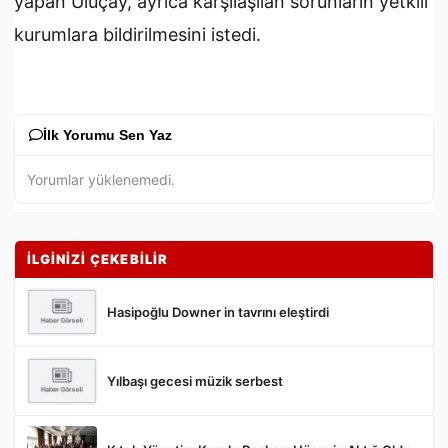
yapan Uluçay, ayrıca karşılaşılan sorunların yetkili
kurumlara bildirilmesini istedi.
İlk Yorumu Sen Yaz
Yorumlar yüklenemedi.
İLGİNİZİ ÇEKEBİLİR
Hasipoğlu Downer in tavrını eleştirdi
Yılbaşı gecesi müzik serbest
Gönder