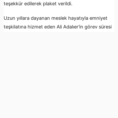
teşekkür edilerek plaket verildi.
Uzun yıllara dayanan meslek hayatıyla emniyet
teşkilatına hizmet eden Ali Adalıer’in görev süresi
ve çalışmaları törende takdirle karşılandı.
Kaynak:
Kıbrıs Gazetesi
İlk Yorumu Sen Yaz
Yorumlar yüklenemedi.
İLGİNİZİ ÇEKEBİLİR