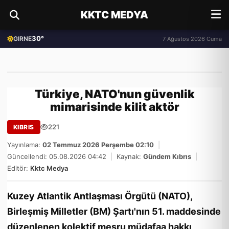
KKTC MEDYA
30°
GIRNE
7 Ağustos 2026 Cuma
Türkiye, NATO'nun güvenlik
mimarisinde kilit aktör
221
KIBRIS
Yayınlama:
02 Temmuz 2026 Perşembe 02:10
|
Güncellendi: 05.08.2026 04:42
|
Kaynak:
Gündem Kıbrıs
|
Editör:
Kktc Medya
Kuzey Atlantik Antlaşması Örgütü (NATO),
Birleşmiş Milletler (BM) Şartı'nın 51. maddesinde
düzenlenen kolektif meşru müdafaa hakkı