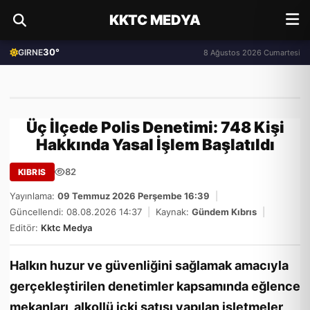
KKTC MEDYA
30°
GIRNE
8 Ağustos 2026 Cumartesi
Üç İlçede Polis Denetimi: 748 Kişi
Hakkında Yasal İşlem Başlatıldı
82
KIBRIS
Yayınlama:
09 Temmuz 2026 Perşembe 16:39
|
Güncellendi: 08.08.2026 14:37
|
Kaynak:
Gündem Kıbrıs
|
Editör:
Kktc Medya
Halkın huzur ve güvenliğini sağlamak amacıyla
gerçekleştirilen denetimler kapsamında eğlence
mekanları, alkollü içki satışı yapılan işletmeler,