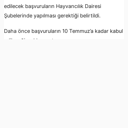
edilecek başvuruların Hayvancılık Dairesi
Şubelerinde yapılması gerektiği belirtildi.
Daha önce başvuruların 10 Temmuz’a kadar kabul
edileceği açıklanmıştı.
Kaynak:
Gündem Kıbrıs
İlk Yorumu Sen Yaz
Yorumlar yüklenemedi.
İLGİNİZİ ÇEKEBİLİR