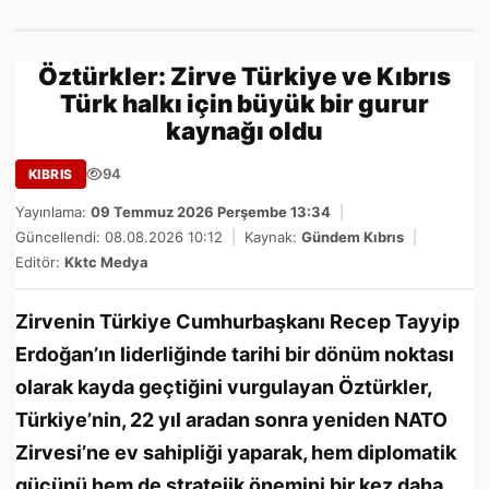
Öztürkler: Zirve Türkiye ve Kıbrıs
Türk halkı için büyük bir gurur
kaynağı oldu
94
KIBRIS
Yayınlama:
09 Temmuz 2026 Perşembe 13:34
|
Güncellendi: 08.08.2026 10:12
|
Kaynak:
Gündem Kıbrıs
|
Editör:
Kktc Medya
Zirvenin Türkiye Cumhurbaşkanı Recep Tayyip
Erdoğan’ın liderliğinde tarihi bir dönüm noktası
olarak kayda geçtiğini vurgulayan Öztürkler,
Türkiye’nin, 22 yıl aradan sonra yeniden NATO
Zirvesi’ne ev sahipliği yaparak, hem diplomatik
gücünü hem de stratejik önemini bir kez daha