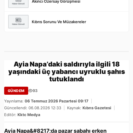
Akıncı Özersay Görüşmesi
Kıbrıs Sorunu Ve Müzakereler
Ayia Napa’daki saldırıyla ilgili 18
yaşındaki üç yabancı uyruklu şahıs
tutuklandı
93
GÜNDEM
Yayınlama:
06 Temmuz 2026 Pazartesi 09:17
|
Güncellendi: 06.08.2026 12:33
|
Kaynak:
Kıbrıs Gazetesi
|
Editör:
Kktc Medya
Ayia Napa&#8217;da pazar sabahı erken