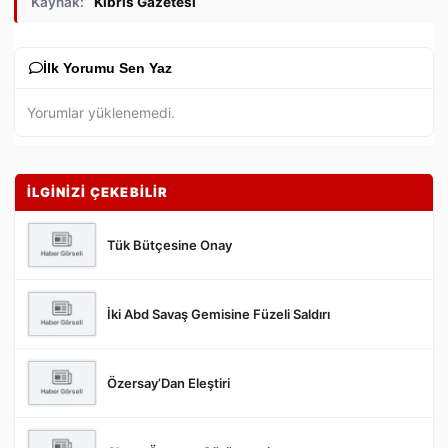
Kaynak:
Kıbrıs Gazetesi
İlk Yorumu Sen Yaz
Yorumlar yüklenemedi.
İLGİNİZİ ÇEKEBİLİR
Tük Bütçesine Onay
İki Abd Savaş Gemisine Füzeli Saldırı
Gönder
Özersay’Dan Eleştiri