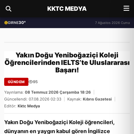
KKTC MEDYA
30°
GIRNE
7 Ağustos 2026 Cuma
Yakın Doğu Yeniboğaziçi Koleji
Öğrencilerinden IELTS’te Uluslararası
Başarı!
95
GÜNDEM
Yayınlama:
08 Temmuz 2026 Çarşamba 18:26
|
Güncellendi: 07.08.2026 02:33
|
Kaynak:
Kıbrıs Gazetesi
|
Editör:
Kktc Medya
Yakın Doğu Yeniboğaziçi Koleji öğrencileri,
dünyanın en yaygın kabul gören İngilizce