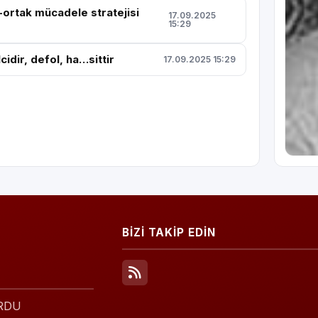
ortak mücadele stratejisi
17.09.2025
15:29
idir, defol, ha…sittir
17.09.2025 15:29
BİZİ TAKİP EDİN
ORDU