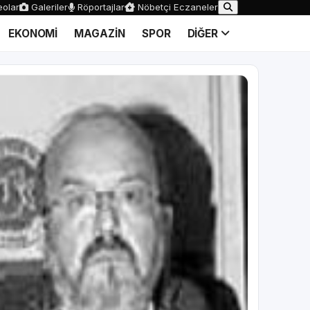
olar
Galeriler
Röportajlar
Nöbetçi Eczaneler
EKONOMİ
MAGAZİN
SPOR
DİĞER