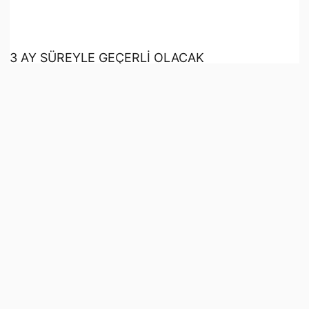
3 AY SÜREYLE GEÇERLİ OLACAK
Yunanistan Denizcilik ve Ada Politikaları
Bakanlığı’nın aldığı kararın 3 ay süreyle geçerli
olacağı bildirildi. Olağanüstü hal kararıyla,
Ada’daki su sıkıntısıyla mücadele kapsamında
alınacak tedbirlerin ve ilgili süreçlerin
hızlandırılmasının hedeflendiği aktarıldı.
Kaynak:
Kıbrıs Gazetesi