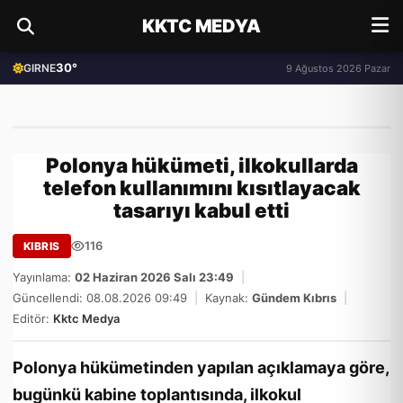
KKTC MEDYA
30°
GIRNE
9 Ağustos 2026 Pazar
Polonya hükümeti, ilkokullarda
telefon kullanımını kısıtlayacak
tasarıyı kabul etti
116
KIBRIS
Yayınlama:
02 Haziran 2026 Salı 23:49
|
Güncellendi: 08.08.2026 09:49
|
Kaynak:
Gündem Kıbrıs
|
Editör:
Kktc Medya
Polonya hükümetinden yapılan açıklamaya göre,
bugünkü kabine toplantısında, ilkokul