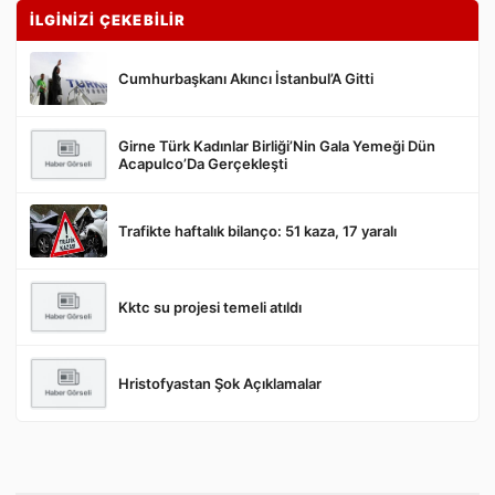
İLGİNİZİ ÇEKEBİLİR
Cumhurbaşkanı Akıncı İstanbul’A Gitti
Girne Türk Kadınlar Birliği’Nin Gala Yemeği Dün
Gönder
Acapulco’Da Gerçekleşti
Trafikte haftalık bilanço: 51 kaza, 17 yaralı
Kktc su projesi temeli atıldı
Hristofyastan Şok Açıklamalar