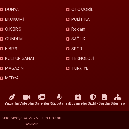
DÜNYA
OTOMOBİL
EKONOMİ
POLİTİKA
G.KIBRIS
Reklam
GÜNDEM
SAĞLIK
KIBRIS
SPOR
KÜLTÜR SANAT
TEKNOLOJİ
MAGAZİN
TÜRKİYE
MEDYA
Yazarlar
Videolar
Galeriler
Röportajlar
Eczaneler
Gizlilik
Şartlar
Sitemap
Kktc Medya © 2025. Tüm Hakları
Saklıdır.