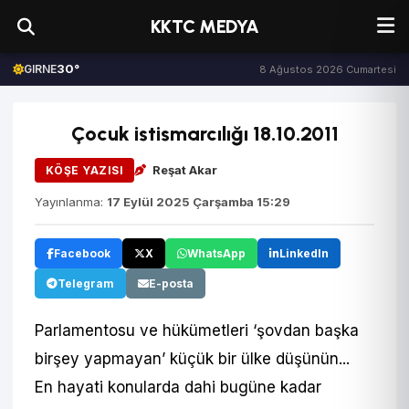
KKTC MEDYA
30°
GIRNE
8 Ağustos 2026 Cumartesi
Çocuk istismarcılığı 18.10.2011
Reşat Akar
KÖŞE YAZISI
Yayınlanma:
17 Eylül 2025 Çarşamba 15:29
Facebook
X
WhatsApp
LinkedIn
Telegram
E-posta
Parlamentosu ve hükümetleri ‘şovdan başka
birşey yapmayan’ küçük bir ülke düşünün...
En hayati konularda dahi bugüne kadar