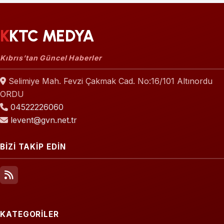
KKTC MEDYA
Kıbrıs’tan Güncel Haberler
Selimiye Mah. Fevzi Çakmak Cad. No:16/101 Altınordu
ORDU
04522226060
levent@gvn.net.tr
BİZİ TAKİP EDİN
KATEGORİLER