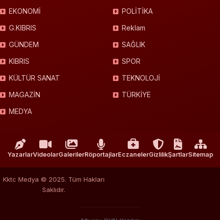
EKONOMİ
POLİTİKA
G.KIBRIS
Reklam
GÜNDEM
SAĞLIK
KIBRIS
SPOR
KÜLTÜR SANAT
TEKNOLOJİ
MAGAZİN
TÜRKİYE
MEDYA
Yazarlar
Videolar
Galeriler
Röportajlar
Eczaneler
Gizlilik
Şartlar
Sitemap
Kktc Medya © 2025. Tüm Hakları
Saklıdır.