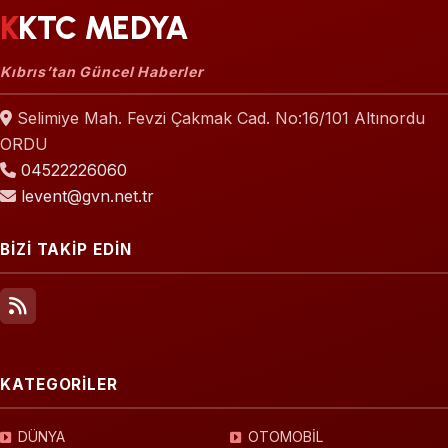
KKTC MEDYA
Kıbrıs’tan Güncel Haberler
Selimiye Mah. Fevzi Çakmak Cad. No:16/101 Altınordu
ORDU
04522226060
levent@gvn.net.tr
BİZİ TAKİP EDİN
KATEGORİLER
DÜNYA
OTOMOBİL