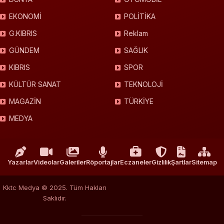
EKONOMİ
POLİTİKA
G.KIBRIS
Reklam
GÜNDEM
SAĞLIK
KIBRIS
SPOR
KÜLTÜR SANAT
TEKNOLOJİ
MAGAZİN
TÜRKİYE
MEDYA
Yazarlar
Videolar
Galeriler
Röportajlar
Eczaneler
Gizlilik
Şartlar
Sitemap
Kktc Medya © 2025. Tüm Hakları
Saklıdır.