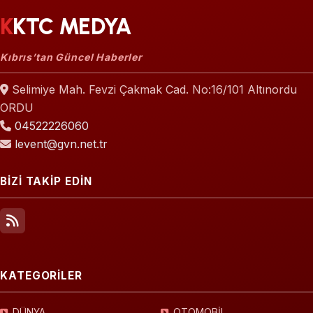
KKTC MEDYA
Kıbrıs’tan Güncel Haberler
Selimiye Mah. Fevzi Çakmak Cad. No:16/101 Altınordu
ORDU
04522226060
levent@gvn.net.tr
BİZİ TAKİP EDİN
KATEGORİLER
DÜNYA
OTOMOBİL