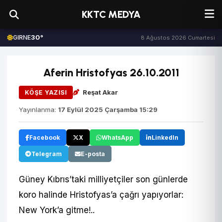
KKTC MEDYA
30°
GIRNE
8 Ağustos 2026 Cumartesi
Aferin Hristofyas 26.10.2011
Reşat Akar
KÖŞE YAZISI
Yayınlanma:
17 Eylül 2025 Çarşamba 15:29
Facebook
X
WhatsApp
LinkedIn
Telegram
E-posta
Güney Kıbrıs’taki milliyetçiler son günlerde
koro halinde Hristofyas’a çağrı yapıyorlar:
New York’a gitme!..