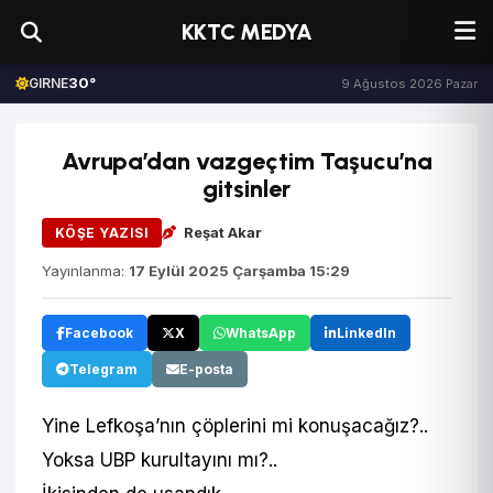
KKTC MEDYA
30°
GIRNE
9 Ağustos 2026 Pazar
Avrupa’dan vazgeçtim Taşucu’na
gitsinler
Reşat Akar
KÖŞE YAZISI
Yayınlanma:
17 Eylül 2025 Çarşamba 15:29
Facebook
X
WhatsApp
LinkedIn
Telegram
E-posta
Yine Lefkoşa’nın çöplerini mi konuşacağız?..
Yoksa UBP kurultayını mı?..