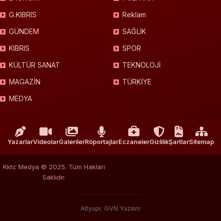
G.KIBRIS
Reklam
GÜNDEM
SAĞLIK
KIBRIS
SPOR
KÜLTÜR SANAT
TEKNOLOJİ
MAGAZİN
TÜRKİYE
MEDYA
Yazarlar
Videolar
Galeriler
Röportajlar
Eczaneler
Gizlilik
Şartlar
Sitemap
Kktc Medya © 2025. Tüm Hakları
Saklıdır.
Altyapı: GVN Yazılım