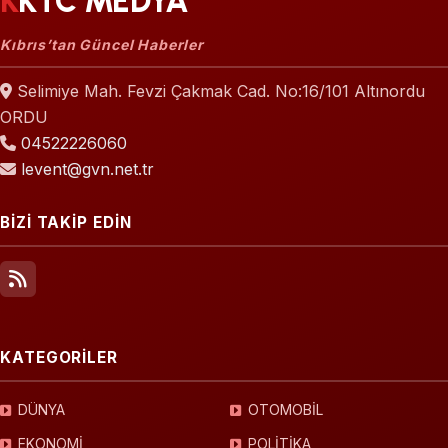
KKTC MEDYA
Kıbrıs’tan Güncel Haberler
Selimiye Mah. Fevzi Çakmak Cad. No:16/101 Altınordu
ORDU
04522226060
levent@gvn.net.tr
BİZİ TAKİP EDİN
KATEGORİLER
DÜNYA
OTOMOBİL
EKONOMİ
POLİTİKA