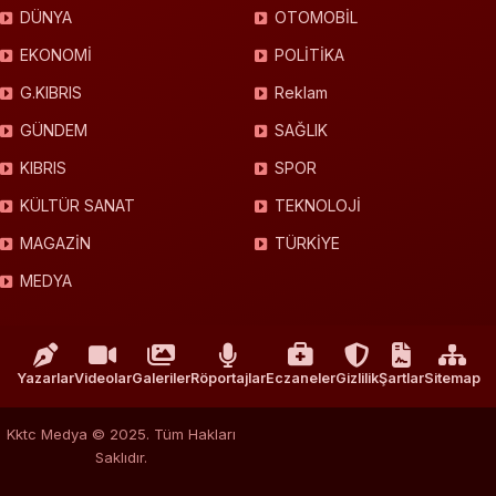
DÜNYA
OTOMOBİL
EKONOMİ
POLİTİKA
G.KIBRIS
Reklam
GÜNDEM
SAĞLIK
KIBRIS
SPOR
KÜLTÜR SANAT
TEKNOLOJİ
MAGAZİN
TÜRKİYE
MEDYA
Yazarlar
Videolar
Galeriler
Röportajlar
Eczaneler
Gizlilik
Şartlar
Sitemap
Kktc Medya © 2025. Tüm Hakları
Saklıdır.