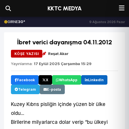
KKTC MEDYA
30°
GIRNE
9 Ağustos 2026 Pazar
İbret verici dayanışma 04.11.2012
Reşat Akar
KÖŞE YAZISI
Yayınlanma:
17 Eylül 2025 Çarşamba 15:29
Facebook
X
WhatsApp
LinkedIn
Telegram
E-posta
Kuzey Kıbrıs pisliğin içinde yüzen bir ülke
oldu...
Birilerine milyarlarca dolar verip “bu ülkeyi