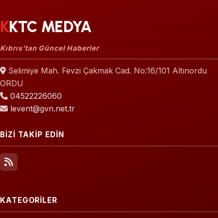
KKTC MEDYA
Kıbrıs’tan Güncel Haberler
Selimiye Mah. Fevzi Çakmak Cad. No:16/101 Altınordu
ORDU
04522226060
levent@gvn.net.tr
BİZİ TAKİP EDİN
KATEGORİLER