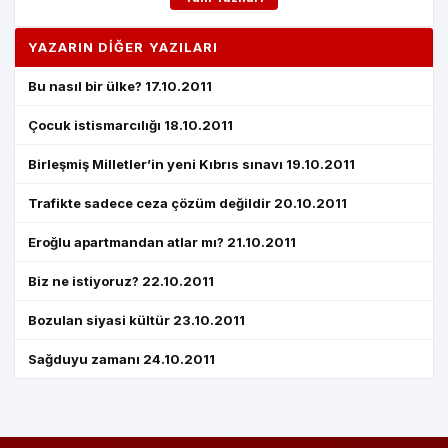
YAZARIN DIĞER YAZILARI
Bu nasıl bir ülke? 17.10.2011
Çocuk istismarcılığı 18.10.2011
Birleşmiş Milletler’in yeni Kıbrıs sınavı 19.10.2011
Trafikte sadece ceza çözüm değildir 20.10.2011
Eroğlu apartmandan atlar mı? 21.10.2011
Biz ne istiyoruz? 22.10.2011
Bozulan siyasi kültür 23.10.2011
Sağduyu zamanı 24.10.2011