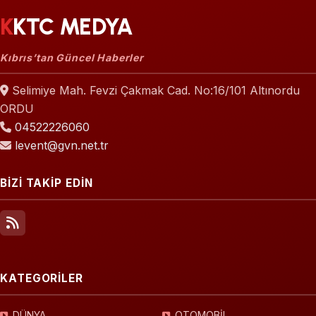
KKTC MEDYA
Kıbrıs’tan Güncel Haberler
Selimiye Mah. Fevzi Çakmak Cad. No:16/101 Altınordu
ORDU
04522226060
levent@gvn.net.tr
BİZİ TAKİP EDİN
KATEGORİLER
DÜNYA
OTOMOBİL