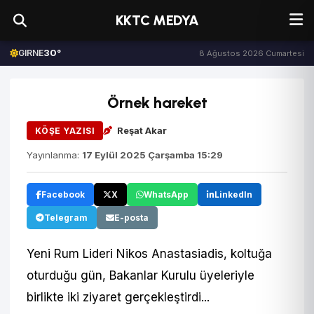
KKTC MEDYA
30°
GIRNE
8 Ağustos 2026 Cumartesi
Örnek hareket
Reşat Akar
KÖŞE YAZISI
Yayınlanma:
17 Eylül 2025 Çarşamba 15:29
Facebook
X
WhatsApp
LinkedIn
Telegram
E-posta
Yeni Rum Lideri Nikos Anastasiadis, koltuğa
oturduğu gün, Bakanlar Kurulu üyeleriyle
birlikte iki ziyaret gerçekleştirdi...