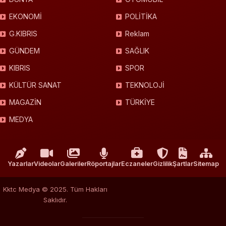
EKONOMİ
POLİTİKA
G.KIBRIS
Reklam
GÜNDEM
SAĞLIK
KIBRIS
SPOR
KÜLTÜR SANAT
TEKNOLOJİ
MAGAZİN
TÜRKİYE
MEDYA
Yazarlar
Videolar
Galeriler
Röportajlar
Eczaneler
Gizlilik
Şartlar
Sitemap
Kktc Medya © 2025. Tüm Hakları
Saklıdır.