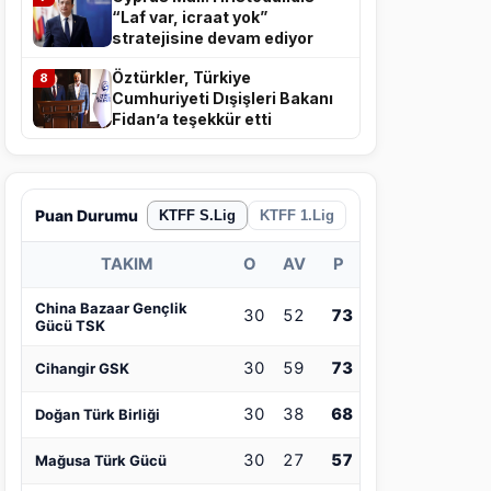
“Laf var, icraat yok”
stratejisine devam ediyor
Öztürkler, Türkiye
8
Cumhuriyeti Dışişleri Bakanı
Fidan’a teşekkür etti
Puan Durumu
KTFF S.Lig
KTFF 1.Lig
TAKIM
O
AV
P
China Bazaar Gençlik
30
52
73
Gücü TSK
30
59
73
Cihangir GSK
30
38
68
Doğan Türk Birliği
30
27
57
Mağusa Türk Gücü