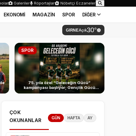
olar
Galeriler
Röportajlar
Nöbetçi Eczaneler
EKONOMİ
MAGAZİN
SPOR
DİĞER
30°
GIRNE
Açık
SPOR
’de
75. yıla özel “Geleceğin Gücü”
kampanyası başlıyor; Gençlik Gücü
Akademi gelişiyor
ÇOK
GÜN
HAFTA
AY
OKUNANLAR