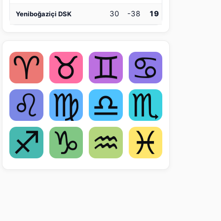
30
-38
19
Yeniboğaziçi DSK
♈
♉
♊
♋
♌
♍
♎
♏
♐
♑
♒
♓