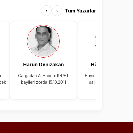
‹
›
Tüm Yazarlar
Harun Denizakan
Hüseyin Ekmekçi
n
Gargadan Al Haberi: K-PET
Hayırlısı olsun… Bu topl
ecek
bayileri zorda 15.10.2011
sallayan mı var zaten…