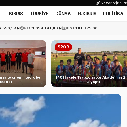
Yazarlar
Vide
KIBRIS
TÜRKİYE
DÜNYA
G.KIBRIS
POLİTİKA
6.590,18 ₺
BTC
3.098.141,00 ₺
BİST
101.729,00
SPOR
ris’te önemli tecrübe
1461 İskele Trabzonspor Akademisi 2
azandı
2 yaptı