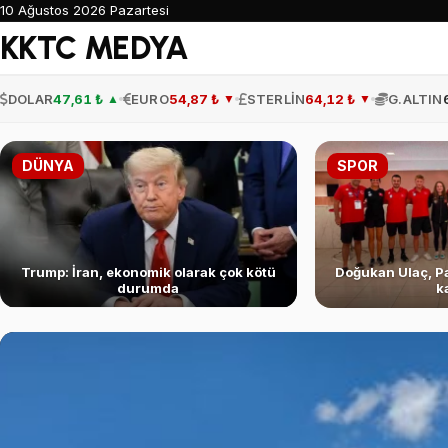
10 Ağustos 2026 Pazartesi
KKTC MEDYA
DOLAR
47,61 ₺
EURO
54,87 ₺
STERLİN
64,12 ₺
G.ALTIN
▲
▼
▼
DÜNYA
SPOR
Trump: İran, ekonomik olarak çok kötü
Doğukan Ulaç, Pa
durumda
k