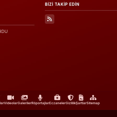
BİZİ TAKİP EDİN
ORDU
lar
Videolar
Galeriler
Röportajlar
Eczaneler
Gizlilik
Şartlar
Sitemap