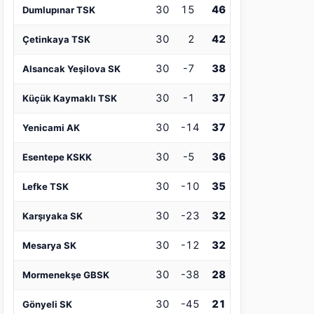
30
15
46
Dumlupınar TSK
30
2
42
Çetinkaya TSK
30
-7
38
Alsancak Yeşilova SK
30
-1
37
Küçük Kaymaklı TSK
30
-14
37
Yenicami AK
30
-5
36
Esentepe KSKK
30
-10
35
Lefke TSK
30
-23
32
Karşıyaka SK
30
-12
32
Mesarya SK
30
-38
28
Mormenekşe GBSK
30
-45
21
Gönyeli SK