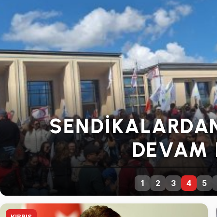
SENDIKALARDA
DEVAM 
1
2
3
4
5
KIBRIS