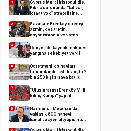
Cyprus Mail: Hristodulidis,
1
Kıbrıs sorununda “laf var,
icraat yok” stratejisine
devam ediyor
Savaşan: Erenköy direnişi
2
azmin, cesaretin,
dayanışmanın ve vatan
sevgisinin eşsiz bir örneğidir
3
Gönyeli’de kaynak makinesi
yangına sebebiyet verdi
ERHÜRMAN: KRIZ 
Öğretmenlik sınavları
4
ÖNEMLI UNSURL
tamamlandı… 50 branşta 2
bin 253 kişi sınava katıldı
KATILIMCILIK VE 
5
“Uluslararası Erenköy Milli
Bilinç Kampı” yapıldı
Harmancı: Metehan’da
6
yaklaşık 800 haneyi
kanalizasyon altyapısına
kavuşturacak çalışmalar
Cyprus Mail: Hristodulidis
7
başlıyor