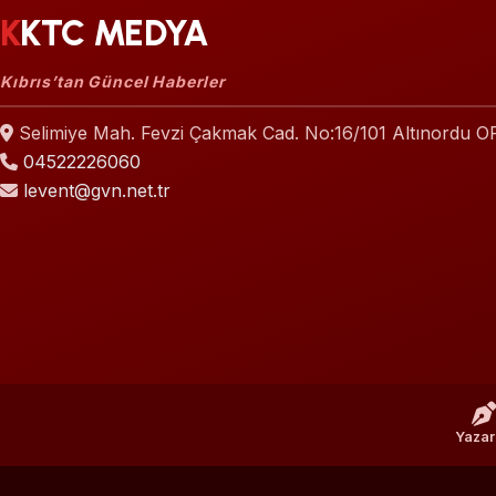
KKTC MEDYA
Kıbrıs’tan Güncel Haberler
Selimiye Mah. Fevzi Çakmak Cad. No:16/101 Altınordu 
04522226060
levent@gvn.net.tr
Yazar