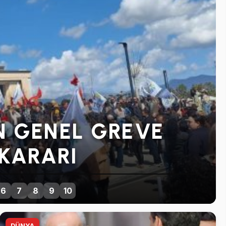
N GENEL GREVE
KARARI
6
7
8
9
10
DÜNYA