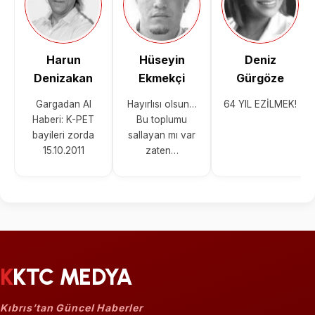
Harun
Hüseyin
Deniz
Denizakan
Ekmekçi
Gürgöze
Gargadan Al
Hayırlısı olsun…
64 YIL EZİLMEK!
Haberi: K-PET
Bu toplumu
bayileri zorda
sallayan mı var
15.10.2011
zaten…
KKTC MEDYA
Kıbrıs’tan Güncel Haberler