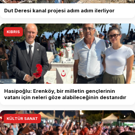
Dut Deresi kanal projesi adım adım ilerliyor
KIBRIS
Hasipoğlu: Erenköy, bir milletin gençlerinin
vatanı için neleri göze alabileceğinin destanıdır
KÜLTÜR SANAT