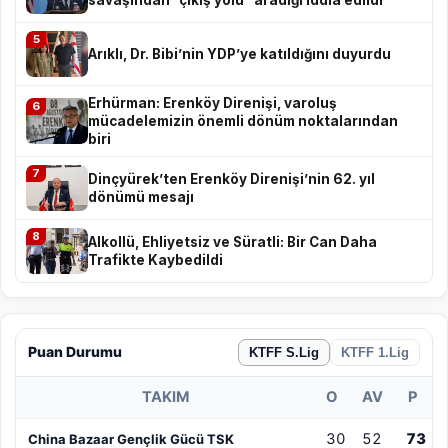
5
Arıklı, Dr. Bibi’nin YDP’ye katıldığını duyurdu
Erhürman: Erenköy Direnişi, varoluş
6
mücadelemizin önemli dönüm noktalarından
biri
7
Dinçyürek’ten Erenköy Direnişi’nin 62. yıl
dönümü mesajı
8
Alkollü, Ehliyetsiz ve Süratli: Bir Can Daha
Trafikte Kaybedildi
Puan Durumu
KTFF S.Lig
KTFF 1.Lig
TAKIM
O
AV
P
30
52
73
China Bazaar Gençlik Gücü TSK