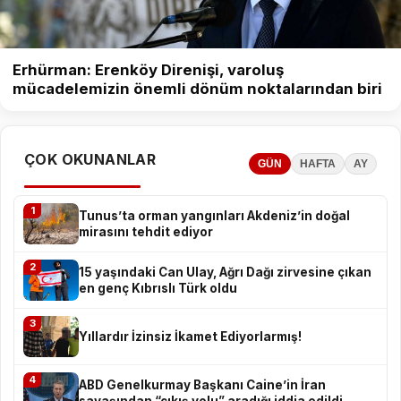
Erhürman: Erenköy Direnişi, varoluş
mücadelemizin önemli dönüm noktalarından biri
ÇOK OKUNANLAR
GÜN
HAFTA
AY
1
Tunus’ta orman yangınları Akdeniz’in doğal
mirasını tehdit ediyor
2
15 yaşındaki Can Ulay, Ağrı Dağı zirvesine çıkan
en genç Kıbrıslı Türk oldu
3
Yıllardır İzinsiz İkamet Ediyorlarmış!
4
ABD Genelkurmay Başkanı Caine’in İran
savaşından “çıkış yolu” aradığı iddia edildi