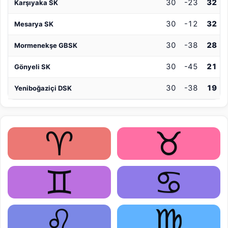
30
-23
32
Karşıyaka SK
30
-12
32
Mesarya SK
30
-38
28
Mormenekşe GBSK
30
-45
21
Gönyeli SK
30
-38
19
Yeniboğaziçi DSK
♈
♉
♊
♋
♌
♍