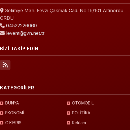
Selimiye Mah. Fevzi Çakmak Cad. No:16/101 Altınordu
ORDU
04522226060
levent@gvn.net.tr
BİZİ TAKİP EDİN
KATEGORİLER
DÜNYA
OTOMOBİL
EKONOMİ
POLİTİKA
G.KIBRIS
Reklam