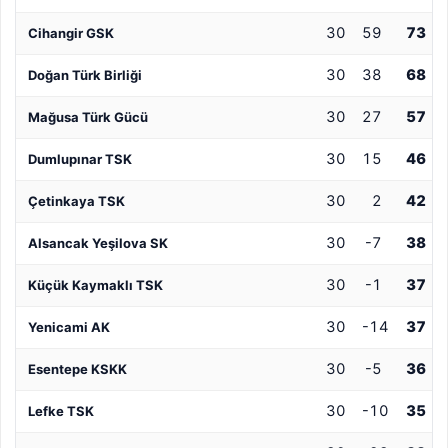
30
59
73
Cihangir GSK
30
38
68
Doğan Türk Birliği
30
27
57
Mağusa Türk Gücü
30
15
46
Dumlupınar TSK
30
2
42
Çetinkaya TSK
30
-7
38
Alsancak Yeşilova SK
30
-1
37
Küçük Kaymaklı TSK
30
-14
37
Yenicami AK
30
-5
36
Esentepe KSKK
30
-10
35
Lefke TSK