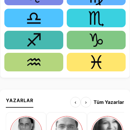
♎
♏
♐
♑
♒
♓
YAZARLAR
‹
›
Tüm Yazarlar