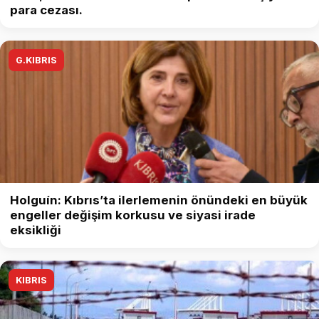
para cezası.
G.KIBRIS
Holguín: Kıbrıs’ta ilerlemenin önündeki en büyük
engeller değişim korkusu ve siyasi irade
eksikliği
KIBRIS