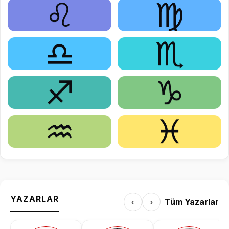
♌
♍
♎
♏
♐
♑
♒
♓
YAZARLAR
‹
›
Tüm Yazarlar