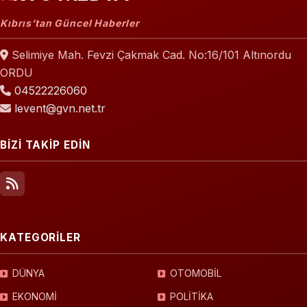
Kıbrıs’tan Güncel Haberler
Selimiye Mah. Fevzi Çakmak Cad. No:16/101 Altınordu
ORDU
04522226060
levent@gvn.net.tr
BİZİ TAKİP EDİN
KATEGORİLER
DÜNYA
OTOMOBİL
EKONOMİ
POLİTİKA