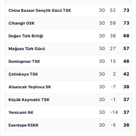
30
52
73
China Bazaar Gençlik Gücü TSK
30
59
73
Cihangir GSK
30
38
68
Doğan Türk Birliği
30
27
57
Mağusa Türk Gücü
30
15
46
Dumlupınar TSK
30
2
42
Çetinkaya TSK
30
-7
38
Alsancak Yeşilova SK
30
-1
37
Küçük Kaymaklı TSK
30
-14
37
Yenicami AK
30
-5
36
Esentepe KSKK