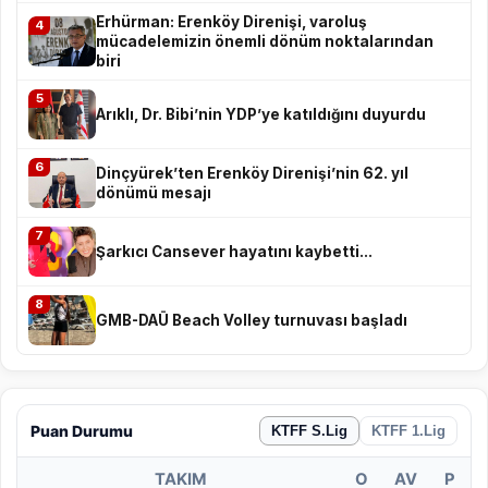
Erhürman: Erenköy Direnişi, varoluş
4
mücadelemizin önemli dönüm noktalarından
biri
5
Arıklı, Dr. Bibi’nin YDP’ye katıldığını duyurdu
6
Dinçyürek’ten Erenköy Direnişi’nin 62. yıl
dönümü mesajı
7
Şarkıcı Cansever hayatını kaybetti...
8
GMB-DAÜ Beach Volley turnuvası başladı
Puan Durumu
KTFF S.Lig
KTFF 1.Lig
TAKIM
O
AV
P