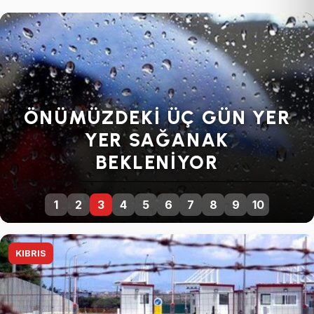
gösterecek
SENDIKALARDAN GENEL
GREVE DEVAM KARARI
1
2
3
4
5
6
7
8
9
10
KIBRIS