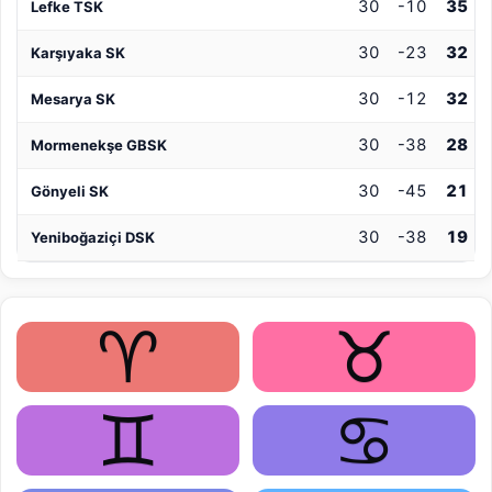
30
-10
35
Lefke TSK
30
-23
32
Karşıyaka SK
30
-12
32
Mesarya SK
30
-38
28
Mormenekşe GBSK
30
-45
21
Gönyeli SK
30
-38
19
Yeniboğaziçi DSK
♈
♉
♊
♋