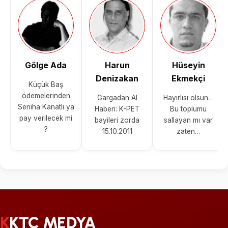
Gölge Ada
Harun
Hüseyin
Denizakan
Ekmekçi
Küçük Baş
ödemelerinden
Gargadan Al
Hayırlısı olsun…
Seniha Kanatlı ya
Haberi: K-PET
Bu toplumu
pay verilecek mi
bayileri zorda
sallayan mı var
?
15.10.2011
zaten…
KKTC MEDYA