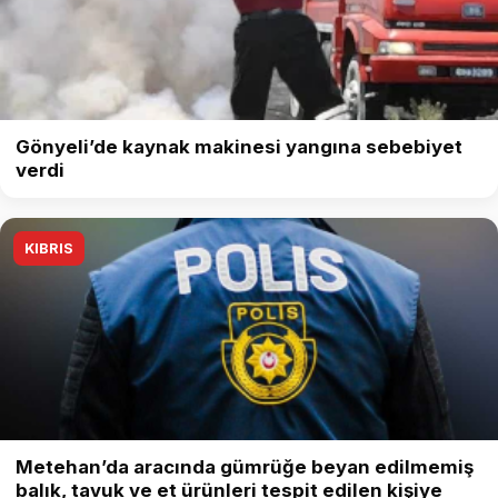
Gönyeli’de kaynak makinesi yangına sebebiyet
verdi
KIBRIS
Metehan’da aracında gümrüğe beyan edilmemiş
balık, tavuk ve et ürünleri tespit edilen kişiye