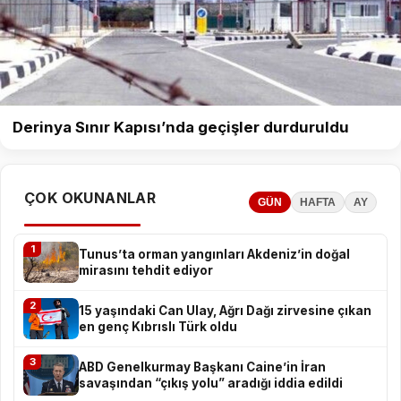
Derinya Sınır Kapısı’nda geçişler durduruldu
ÇOK OKUNANLAR
GÜN
HAFTA
AY
1
Tunus’ta orman yangınları Akdeniz’in doğal
mirasını tehdit ediyor
2
15 yaşındaki Can Ulay, Ağrı Dağı zirvesine çıkan
en genç Kıbrıslı Türk oldu
3
ABD Genelkurmay Başkanı Caine’in İran
savaşından “çıkış yolu” aradığı iddia edildi