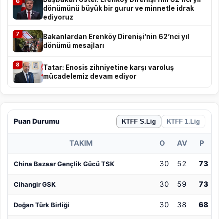
6
dönümünü büyük bir gurur ve minnetle idrak
ediyoruz
7
Bakanlardan Erenköy Direnişi’nin 62’nci yıl
dönümü mesajları
8
Tatar: Enosis zihniyetine karşı varoluş
mücadelemiz devam ediyor
Puan Durumu
KTFF S.Lig
KTFF 1.Lig
TAKIM
O
AV
P
30
52
73
China Bazaar Gençlik Gücü TSK
30
59
73
Cihangir GSK
30
38
68
Doğan Türk Birliği