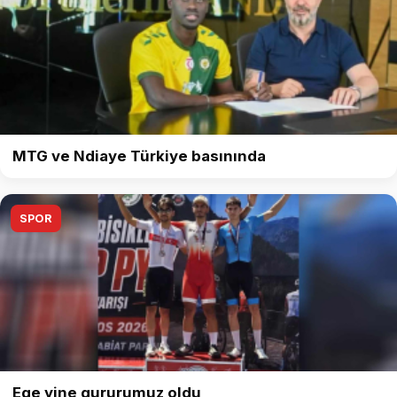
MTG ve Ndiaye Türkiye basınında
SPOR
Ege yine gururumuz oldu