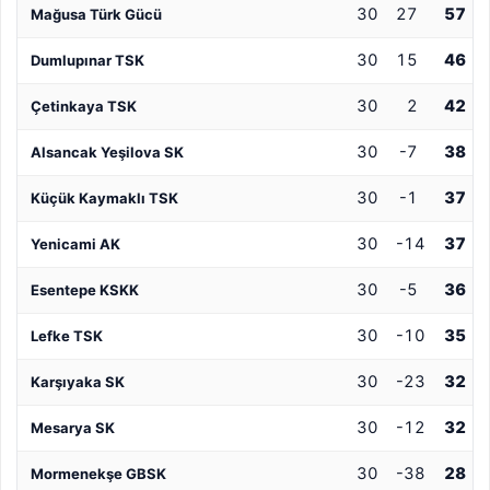
30
27
57
Mağusa Türk Gücü
30
15
46
Dumlupınar TSK
30
2
42
Çetinkaya TSK
30
-7
38
Alsancak Yeşilova SK
30
-1
37
Küçük Kaymaklı TSK
30
-14
37
Yenicami AK
30
-5
36
Esentepe KSKK
30
-10
35
Lefke TSK
30
-23
32
Karşıyaka SK
30
-12
32
Mesarya SK
30
-38
28
Mormenekşe GBSK