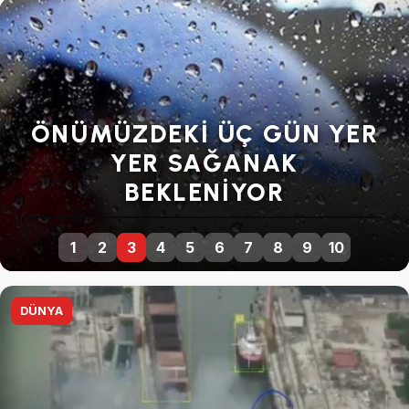
SENDIKALARDAN GENEL
GREVE DEVAM KARARI
1
2
3
4
5
6
7
8
9
10
DÜNYA