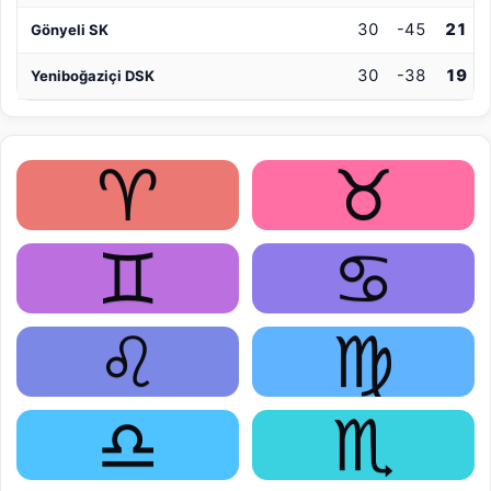
30
-45
21
Gönyeli SK
30
-38
19
Yeniboğaziçi DSK
♈
♉
♊
♋
♌
♍
♎
♏