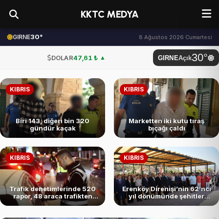
KKTC MEDYA
30°
GIRNE
8 Ağustos 2026 Cumartesi
30°
DOLAR
47,61 ₺
▲
GIRNE
Açık
EURO
54,87 ₺
▼
KIBRIS
KIBRIS
STERLİN
64,12 ₺
▼
G.ALTIN
6.613,20 ₺
Biri 143, diğeri bin 320
Marketten iki kutu tıraş
gündür kaçak
bıçağı çaldı
BTC
3.097.549,00 ₺
BİST
101.729,00
KIBRIS
KIBRIS
DOLAR
47,61 ₺
▲
Trafik denetimlerinde 520
Erenköy Direnişi’nin 62’nci
rapor, 48 araca trafikten
yıl dönümünde şehitler
men, 3 tutuklu…
törenle anıldı