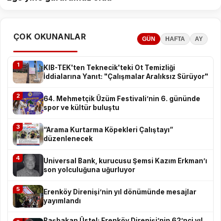
ÇOK OKUNANLAR
GÜN
HAFTA
AY
1
KIB-TEK'ten Teknecik'teki Ot Temizliği
İddialarına Yanıt: "Çalışmalar Aralıksız Sürüyor"
2
64. Mehmetçik Üzüm Festivali’nin 6. gününde
spor ve kültür buluştu
3
“Arama Kurtarma Köpekleri Çalıştayı”
düzenlenecek
4
Universal Bank, kurucusu Şemsi Kazım Erkman’ı
son yolculuğuna uğurluyor
5
Erenköy Direnişi’nin yıl dönümünde mesajlar
yayımlandı
Başbakan Üstel: Erenköy Direnişi’nin 62’nci yıl