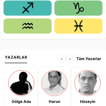
♐
♑
♒
♓
YAZARLAR
‹
›
Tüm Yazarlar
Gölge Ada
Harun
Hüseyin