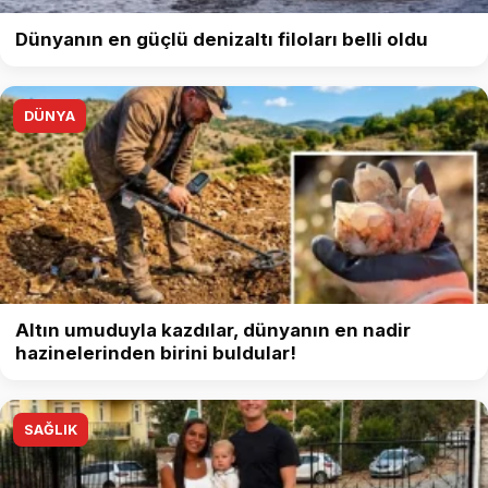
Dünyanın en güçlü denizaltı filoları belli oldu
DÜNYA
Altın umuduyla kazdılar, dünyanın en nadir
hazinelerinden birini buldular!
SAĞLIK