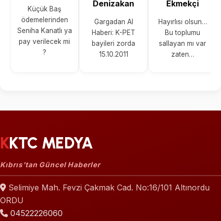
Denizakan
Ekmekçi
Küçük Baş
ödemelerinden
Gargadan Al
Hayırlısı olsun…
Seniha Kanatlı ya
Haberi: K-PET
Bu toplumu
pay verilecek mi
bayileri zorda
sallayan mı var
?
15.10.2011
zaten…
KKTC MEDYA
Kıbrıs’tan Güncel Haberler
Selimiye Mah. Fevzi Çakmak Cad. No:16/101 Altınordu
ORDU
04522226060