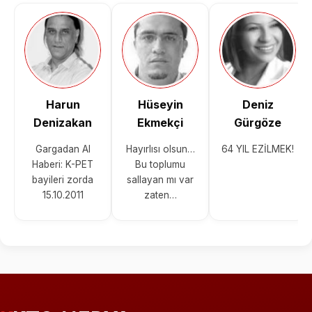
Harun
Hüseyin
Deniz
Denizakan
Ekmekçi
Gürgöze
Gargadan Al
Hayırlısı olsun…
64 YIL EZİLMEK!
Haberi: K-PET
Bu toplumu
bayileri zorda
sallayan mı var
15.10.2011
zaten…