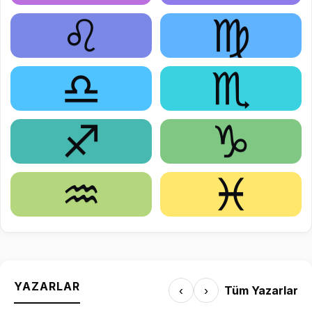
♌
♍
♎
♏
♐
♑
♒
♓
YAZARLAR
‹
›
Tüm Yazarlar