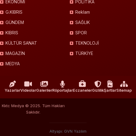
EKONOMİ
POLİTİKA
G.KIBRIS
Reklam
GÜNDEM
SAĞLIK
KIBRIS
SPOR
KÜLTÜR SANAT
TEKNOLOJİ
MAGAZİN
TÜRKİYE
MEDYA
Yazarlar
Videolar
Galeriler
Röportajlar
Eczaneler
Gizlilik
Şartlar
Sitemap
Kktc Medya © 2025. Tüm Hakları
Saklıdır.
Altyapı: GVN Yazılım