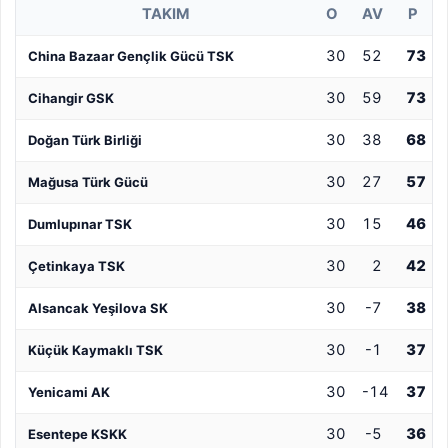
TAKIM
O
AV
P
30
52
73
China Bazaar Gençlik Gücü TSK
30
59
73
Cihangir GSK
30
38
68
Doğan Türk Birliği
30
27
57
Mağusa Türk Gücü
30
15
46
Dumlupınar TSK
30
2
42
Çetinkaya TSK
30
-7
38
Alsancak Yeşilova SK
30
-1
37
Küçük Kaymaklı TSK
30
-14
37
Yenicami AK
30
-5
36
Esentepe KSKK