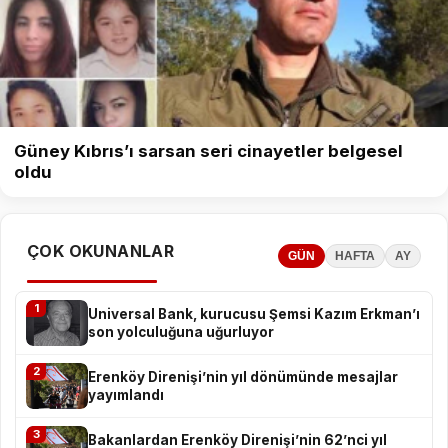
Güney Kıbrıs’ı sarsan seri cinayetler belgesel
oldu
ÇOK OKUNANLAR
GÜN
HAFTA
AY
1
Universal Bank, kurucusu Şemsi Kazım Erkman’ı
son yolculuğuna uğurluyor
2
Erenköy Direnişi’nin yıl dönümünde mesajlar
yayımlandı
3
Bakanlardan Erenköy Direnişi’nin 62’nci yıl