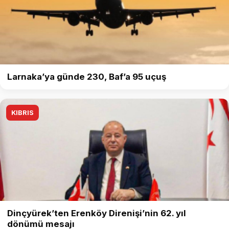
Larnaka’ya günde 230, Baf’a 95 uçuş
KIBRIS
Dinçyürek’ten Erenköy Direnişi’nin 62. yıl
dönümü mesajı