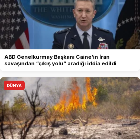
ABD Genelkurmay Başkanı Caine’in İran
savaşından “çıkış yolu” aradığı iddia edildi
DÜNYA