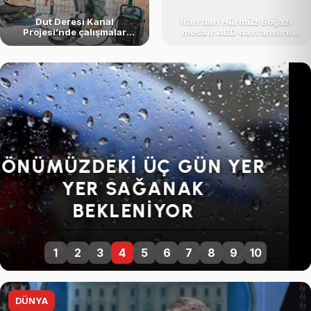
Dut Deresi Kanal
İran’dan Hürmüz Boğazı
Projesi’nde çalışmalar
mesajı: ABD davranışını
sürüyor
düzeltmeden açılmayacak
SENDIKALARDAN GENEL
GREVE DEVAM KARARI
1
2
3
4
5
6
7
8
9
10
DÜNYA