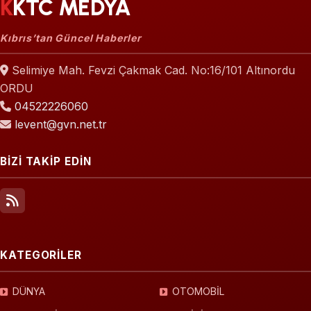
KKTC MEDYA
Kıbrıs’tan Güncel Haberler
Selimiye Mah. Fevzi Çakmak Cad. No:16/101 Altınordu
ORDU
04522226060
levent@gvn.net.tr
BİZİ TAKİP EDİN
KATEGORİLER
DÜNYA
OTOMOBİL