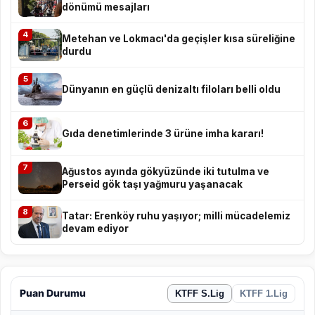
dönümü mesajları
4
Metehan ve Lokmacı'da geçişler kısa süreliğine
durdu
5
Dünyanın en güçlü denizaltı filoları belli oldu
6
Gıda denetimlerinde 3 ürüne imha kararı!
7
Ağustos ayında gökyüzünde iki tutulma ve
Perseid gök taşı yağmuru yaşanacak
8
Tatar: Erenköy ruhu yaşıyor; milli mücadelemiz
devam ediyor
Puan Durumu
KTFF S.Lig
KTFF 1.Lig