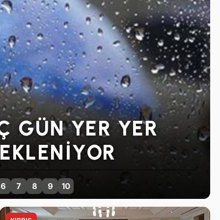
N GENEL GREVE
KARARI
6
7
8
9
10