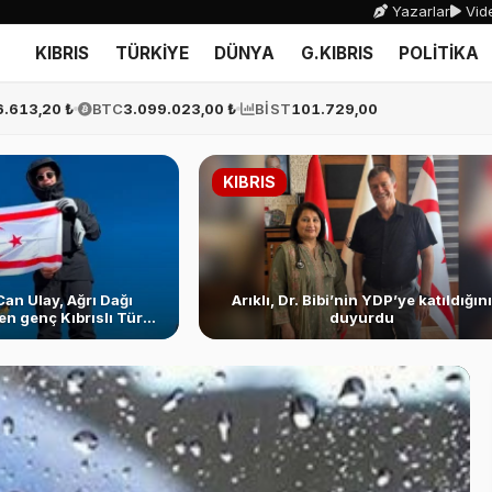
Yazarlar
Vide
KIBRIS
TÜRKİYE
DÜNYA
G.KIBRIS
POLİTİKA
6.613,20 ₺
BTC
3.099.023,00 ₺
BİST
101.729,00
KIBRIS
Can Ulay, Ağrı Dağı
Arıklı, Dr. Bibi’nin YDP’ye katıldığını
en genç Kıbrıslı Türk
duyurdu
oldu