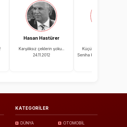
Hasan Hastürer
Gölge Ada
!
Karşılıksız çeklerin şoku...
Küçük Baş ödemelerind
24.11.2012
Seniha Kanatlı ya pay veri
mi ?
KATEGORİLER
DÜNYA
OTOMOBİL