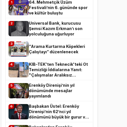
64. Mehmetçik Üzüm
1
Festivali’nin 6. gününde spor
ve kültür buluştu
Universal Bank, kurucusu
2
Şemsi Kazım Erkman’ı son
yolculuğuna uğurluyor
3
“Arama Kurtarma Köpekleri
Çalıştayı” düzenlenecek
ERHÜRMAN: KRIZ 
KIB-TEK'ten Teknecik'teki Ot
4
ÖNEMLI UNSUR
Temizliği İddialarına Yanıt:
"Çalışmalar Aralıksız
Sürüyor"
KATILIMCILIK VE 
Erenköy Direnişi’nin yıl
5
dönümünde mesajlar
yayımlandı
Başbakan Üstel: Erenköy
6
Direnişi’nin 62’nci yıl
dönümünü büyük bir gurur ve
minnetle idrak ediyoruz