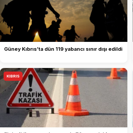
Güney Kıbrıs’ta dün 119 yabancı sınır dışı edildi
KIBRIS