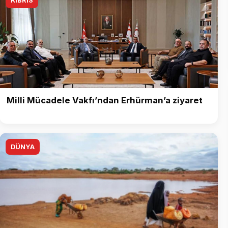
KIBRIS
Milli Mücadele Vakfı’ndan Erhürman’a ziyaret
DÜNYA