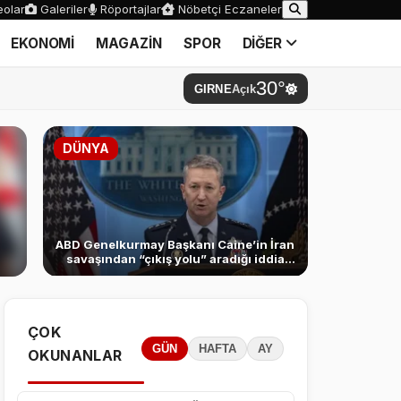
olar
Galeriler
Röportajlar
Nöbetçi Eczaneler
EKONOMİ
MAGAZİN
SPOR
DİĞER
30°
GIRNE
Açık
DÜNYA
ABD Genelkurmay Başkanı Caine’in İran
savaşından “çıkış yolu” aradığı iddia
edildi
ÇOK
GÜN
HAFTA
AY
OKUNANLAR