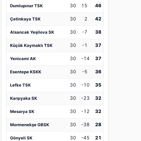
30
15
46
Dumlupınar TSK
30
2
42
Çetinkaya TSK
30
-7
38
Alsancak Yeşilova SK
30
-1
37
Küçük Kaymaklı TSK
30
-14
37
Yenicami AK
30
-5
36
Esentepe KSKK
30
-10
35
Lefke TSK
30
-23
32
Karşıyaka SK
30
-12
32
Mesarya SK
30
-38
28
Mormenekşe GBSK
30
-45
21
Gönyeli SK