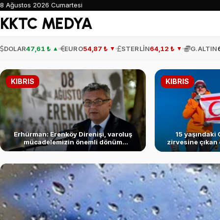
8 Ağustos 2026 Cumartesi
KKTC MEDYA
DOLAR
47,61 ₺
EURO
54,87 ₺
STERLİN
64,12 ₺
G.ALTIN
▲
▼
▼
KIBRIS
KIBRIS
Erhürman: Erenköy Direnişi, varoluş
15 yaşındaki 
mücadelemizin önemli dönüm
zirvesine çıkan 
noktalarından biri