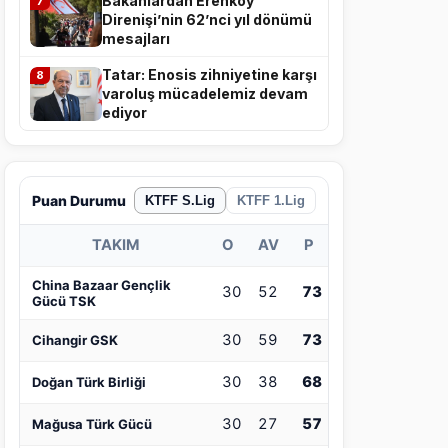
Bakanlardan Erenköy
7
Direnişi’nin 62’nci yıl dönümü
mesajları
Tatar: Enosis zihniyetine karşı
8
varoluş mücadelemiz devam
ediyor
Puan Durumu
KTFF S.Lig
KTFF 1.Lig
TAKIM
O
AV
P
China Bazaar Gençlik
30
52
73
Gücü TSK
30
59
73
Cihangir GSK
30
38
68
Doğan Türk Birliği
30
27
57
Mağusa Türk Gücü