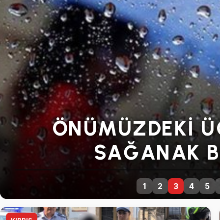
SENDIKALARDA
DEVAM 
1
2
3
4
5