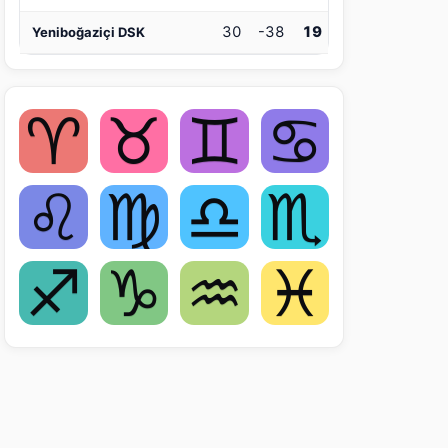
30
-38
19
Yeniboğaziçi DSK
♈
♉
♊
♋
♌
♍
♎
♏
♐
♑
♒
♓