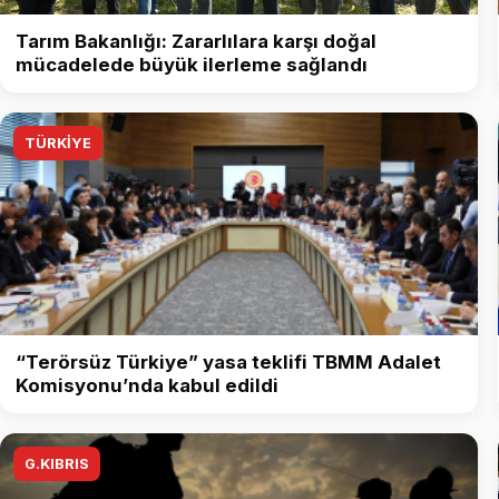
Tarım Bakanlığı: Zararlılara karşı doğal
mücadelede büyük ilerleme sağlandı
TÜRKİYE
“Terörsüz Türkiye” yasa teklifi TBMM Adalet
Komisyonu’nda kabul edildi
G.KIBRIS