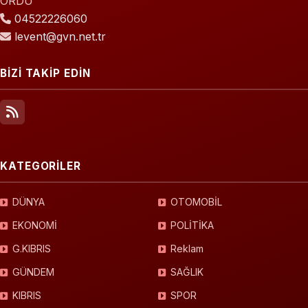
ORDU
04522226060
levent@gvn.net.tr
BİZİ TAKİP EDİN
KATEGORİLER
DÜNYA
OTOMOBİL
EKONOMİ
POLİTİKA
G.KIBRIS
Reklam
GÜNDEM
SAĞLIK
KIBRIS
SPOR