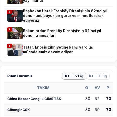
yayımlandı
Başbakan Üstel: Erenköy Direnişi’nin 62’nci yıl
6
dönümünü büyük bir gurur ve minnetle idrak
ediyoruz
7
Bakanlardan Erenköy Direnişi’nin 62’nci yıl
dönümü mesajları
8
Tatar: Enosis zihniyetine karşı varoluş
mücadelemiz devam ediyor
Puan Durumu
KTFF S.Lig
KTFF 1.Lig
TAKIM
O
AV
P
30
52
73
China Bazaar Gençlik Gücü TSK
30
59
73
Cihangir GSK