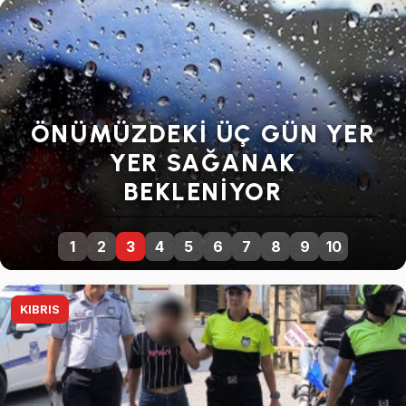
SENDIKALARDAN GENEL
GREVE DEVAM KARARI
1
2
3
4
5
6
7
8
9
10
KIBRIS