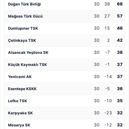
30
38
68
Doğan Türk Birliği
30
27
57
Mağusa Türk Gücü
30
15
46
Dumlupınar TSK
30
2
42
Çetinkaya TSK
30
-7
38
Alsancak Yeşilova SK
30
-1
37
Küçük Kaymaklı TSK
30
-14
37
Yenicami AK
30
-5
36
Esentepe KSKK
30
-10
35
Lefke TSK
30
-23
32
Karşıyaka SK
30
-12
32
Mesarya SK