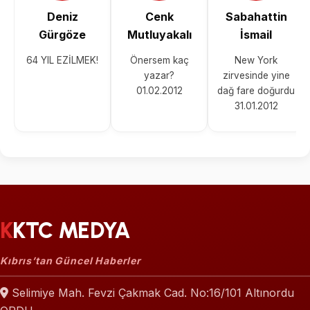
Deniz
Cenk
Sabahattin
Gürgöze
Mutluyakalı
İsmail
64 YIL EZİLMEK!
Önersem kaç
New York
yazar?
zirvesinde yine
01.02.2012
dağ fare doğurdu
31.01.2012
KKTC MEDYA
Kıbrıs’tan Güncel Haberler
Selimiye Mah. Fevzi Çakmak Cad. No:16/101 Altınordu