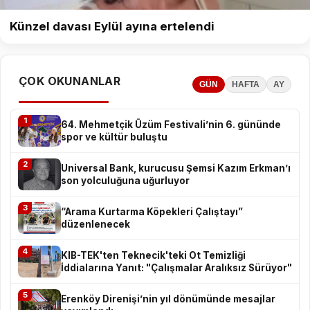
Künzel davası Eylül ayına ertelendi
ÇOK OKUNANLAR
GÜN
HAFTA
AY
1
64. Mehmetçik Üzüm Festivali’nin 6. gününde
spor ve kültür buluştu
2
Universal Bank, kurucusu Şemsi Kazım Erkman’ı
son yolculuğuna uğurluyor
3
“Arama Kurtarma Köpekleri Çalıştayı”
düzenlenecek
4
KIB-TEK'ten Teknecik'teki Ot Temizliği
İddialarına Yanıt: "Çalışmalar Aralıksız Sürüyor"
5
Erenköy Direnişi’nin yıl dönümünde mesajlar