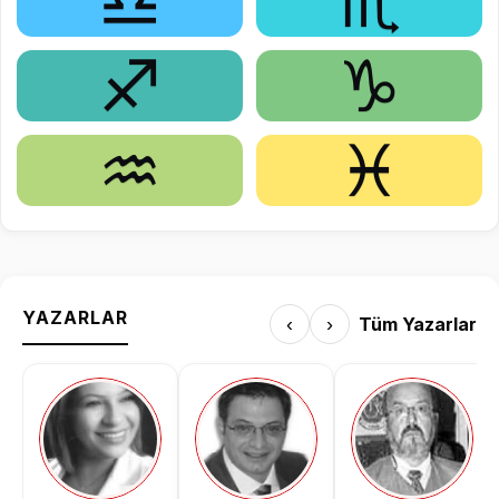
♎
♏
♐
♑
♒
♓
YAZARLAR
‹
›
Tüm Yazarlar