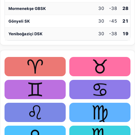
30
-38
28
Mormenekşe GBSK
30
-45
21
Gönyeli SK
30
-38
19
Yeniboğaziçi DSK
♈
♉
♊
♋
♌
♍