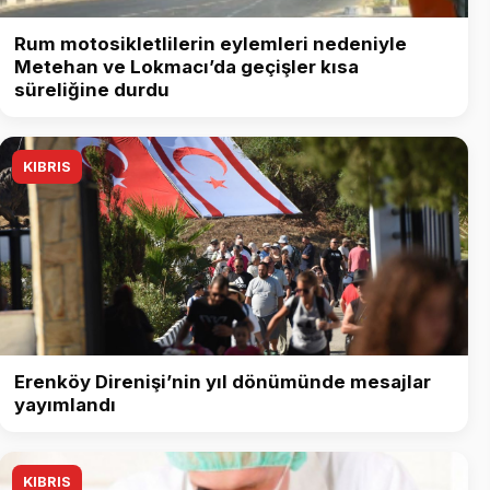
Rum motosikletlilerin eylemleri nedeniyle
Metehan ve Lokmacı’da geçişler kısa
süreliğine durdu
KIBRIS
Erenköy Direnişi’nin yıl dönümünde mesajlar
yayımlandı
KIBRIS