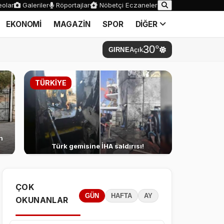
olar
Galeriler
Röportajlar
Nöbetçi Eczaneler
EKONOMİ
MAGAZİN
SPOR
DİĞER
30°
GIRNE
Açık
TÜRKİYE
n
Türk gemisine İHA saldırısı!
ÇOK
GÜN
HAFTA
AY
OKUNANLAR