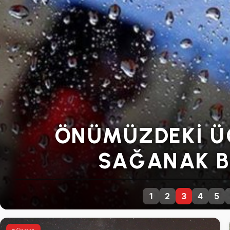
ÖNÜMÜZDEKI Ü
SAĞANAK B
1
2
3
4
5