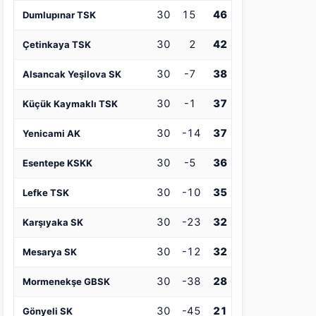
30
15
46
Dumlupınar TSK
30
2
42
Çetinkaya TSK
30
-7
38
Alsancak Yeşilova SK
30
-1
37
Küçük Kaymaklı TSK
30
-14
37
Yenicami AK
30
-5
36
Esentepe KSKK
30
-10
35
Lefke TSK
30
-23
32
Karşıyaka SK
30
-12
32
Mesarya SK
30
-38
28
Mormenekşe GBSK
30
-45
21
Gönyeli SK