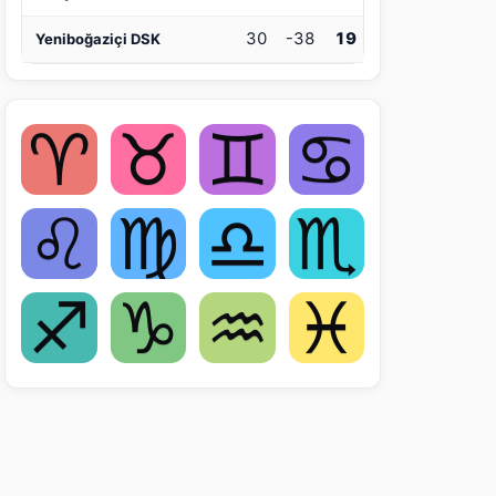
30
-38
19
Yeniboğaziçi DSK
♈
♉
♊
♋
♌
♍
♎
♏
♐
♑
♒
♓