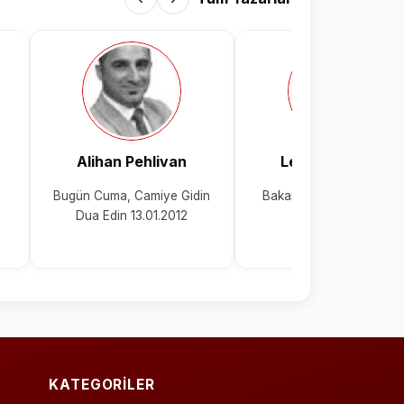
Alihan Pehlivan
Levent Özadam
Bugün Cuma, Camiye Gidin
Bakanlıklar ‘Dallas’ olmu
Dua Edin 13.01.2012
KATEGORİLER