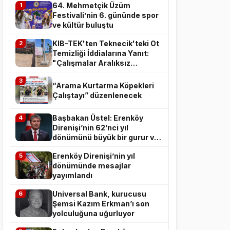
64. Mehmetçik Üzüm
1
Festivali’nin 6. gününde spor
ve kültür buluştu
KIB-TEK'ten Teknecik'teki Ot
2
Temizliği İddialarına Yanıt:
"Çalışmalar Aralıksız
Sürüyor"
3
“Arama Kurtarma Köpekleri
Çalıştayı” düzenlenecek
Başbakan Üstel: Erenköy
4
SENDIKALARDAN
Direnişi’nin 62’nci yıl
dönümünü büyük bir gurur ve
minnetle idrak ediyoruz
DEVAM K
Erenköy Direnişi’nin yıl
5
dönümünde mesajlar
yayımlandı
Universal Bank, kurucusu
6
Şemsi Kazım Erkman’ı son
yolculuğuna uğurluyor