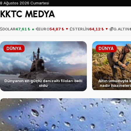
8 Ağustos 2026 Cumartesi
KKTC MEDYA
DOLAR
47,61 ₺
EURO
54,87 ₺
STERLİN
64,12 ₺
G.ALTIN
▲
▼
▼
DÜNYA
DÜNYA
Dünyanın en güçlü denizaltı filoları belli
Altın umuduyla 
oldu
nadir hazineleri