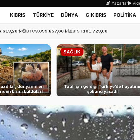
Yazarlar
Vide
KIBRIS
TÜRKİYE
DÜNYA
G.KIBRIS
POLİTİKA
6.613,20 ₺
BTC
3.099.857,00 ₺
BİST
101.729,00
SAĞLIK
kazdılar, dünyanın en
Tatil için geldiği Türkiye’de hayatını
nden birini buldular!
şokunu yaşadı!