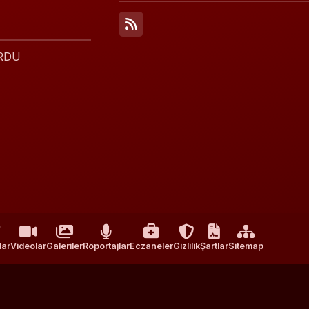
ORDU
lar
Videolar
Galeriler
Röportajlar
Eczaneler
Gizlilik
Şartlar
Sitemap