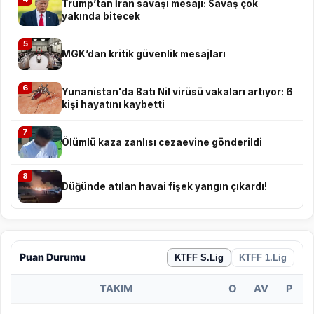
Trump’tan İran savaşı mesajı: Savaş çok
yakında bitecek
5
MGK’dan kritik güvenlik mesajları
6
Yunanistan'da Batı Nil virüsü vakaları artıyor: 6
kişi hayatını kaybetti
7
Ölümlü kaza zanlısı cezaevine gönderildi
8
Düğünde atılan havai fişek yangın çıkardı!
Puan Durumu
KTFF S.Lig
KTFF 1.Lig
TAKIM
O
AV
P