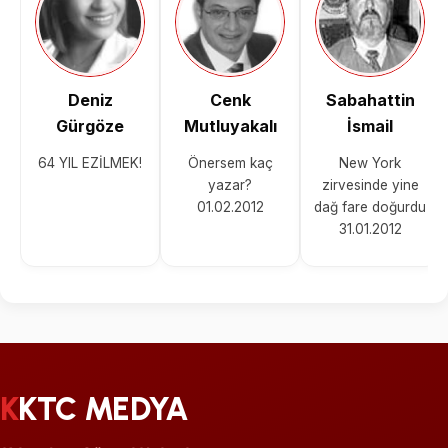
Deniz
Cenk
Sabahattin
Gürgöze
Mutluyakalı
İsmail
64 YIL EZİLMEK!
Önersem kaç
New York
yazar?
zirvesinde yine
01.02.2012
dağ fare doğurdu
31.01.2012
KKTC MEDYA