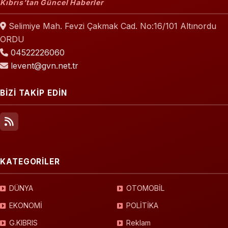
Kıbrıs’tan Güncel Haberler
Selimiye Mah. Fevzi Çakmak Cad. No:16/101 Altınordu
ORDU
04522226060
levent@gvn.net.tr
BİZİ TAKİP EDİN
KATEGORİLER
DÜNYA
OTOMOBİL
EKONOMİ
POLİTİKA
G.KIBRIS
Reklam