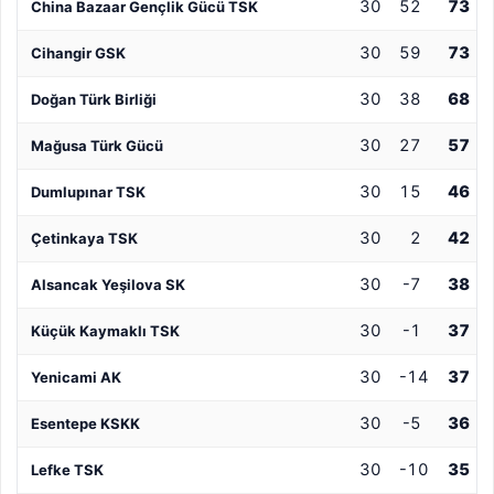
30
52
73
China Bazaar Gençlik Gücü TSK
30
59
73
Cihangir GSK
30
38
68
Doğan Türk Birliği
30
27
57
Mağusa Türk Gücü
30
15
46
Dumlupınar TSK
30
2
42
Çetinkaya TSK
30
-7
38
Alsancak Yeşilova SK
30
-1
37
Küçük Kaymaklı TSK
30
-14
37
Yenicami AK
30
-5
36
Esentepe KSKK
30
-10
35
Lefke TSK