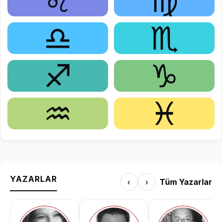
♌
♍
♎
♏
♐
♑
♒
♓
YAZARLAR
‹
›
Tüm Yazarlar