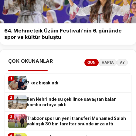
64. Mehmetçik Üzüm Festivali’nin 6. gününde
spor ve kültür buluştu
ÇOK OKUNANLAR
GÜN
HAFTA
AY
1
7 kez bıçakladı
2
Ren Nehri'nde su çekilince savaştan kalan
bomba ortaya çıktı
3
Trabzonspor’un yeni transferi Mohamed Salah
yaklaşık 30 bin taraftar önünde imza attı
4