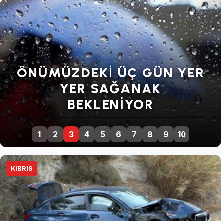
SENDIKALARDAN GENEL
GREVE DEVAM KARARI
1
2
3
4
5
6
7
8
9
10
KIBRIS