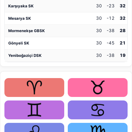
30
-23
32
Karşıyaka SK
30
-12
32
Mesarya SK
30
-38
28
Mormenekşe GBSK
30
-45
21
Gönyeli SK
30
-38
19
Yeniboğaziçi DSK
♈
♉
♊
♋