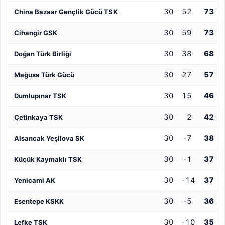
30
52
73
China Bazaar Gençlik Gücü TSK
30
59
73
Cihangir GSK
30
38
68
Doğan Türk Birliği
30
27
57
Mağusa Türk Gücü
30
15
46
Dumlupınar TSK
30
2
42
Çetinkaya TSK
30
-7
38
Alsancak Yeşilova SK
30
-1
37
Küçük Kaymaklı TSK
30
-14
37
Yenicami AK
30
-5
36
Esentepe KSKK
30
-10
35
Lefke TSK