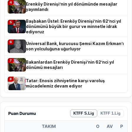
4
Erenköy Direnişi’nin yıl dönümünde mesajlar
yayımlandı
Başbakan Üstel: Erenköy Direnişi’nin 62’nci yıl
5
dönümünü büyük bir gurur ve minnetle idrak
ediyoruz
6
Universal Bank, kurucusu Şemsi Kazım Erkman’ı
son yolculuğuna uğurluyor
7
Bakanlardan Erenköy Direnişi’nin 62’nci yıl
dönümü mesajları
8
Tatar: Enosis zihniyetine karşı varoluş
mücadelemiz devam ediyor
Puan Durumu
KTFF S.Lig
KTFF 1.Lig
TAKIM
O
AV
P