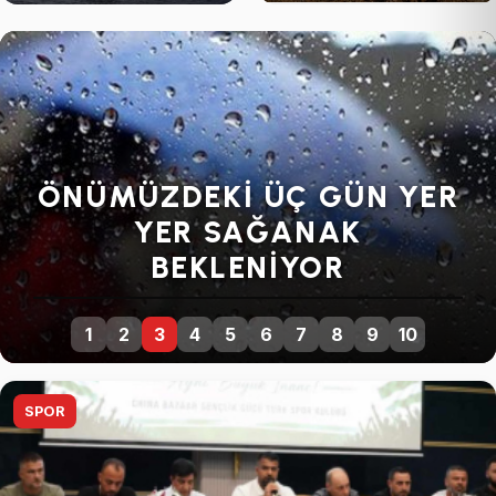
buldular!
SENDIKALARDAN GENEL
GREVE DEVAM KARARI
1
2
3
4
5
6
7
8
9
10
SPOR