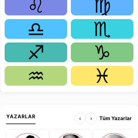
♌
♍
♎
♏
♐
♑
♒
♓
YAZARLAR
‹
›
Tüm Yazarlar