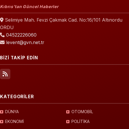
Kıbrıs’tan Güncel Haberler
Selimiye Mah. Fevzi Çakmak Cad. No:16/101 Altınordu
ORDU
04522226060
levent@gvn.net.tr
BİZİ TAKİP EDİN
KATEGORİLER
DÜNYA
OTOMOBİL
EKONOMİ
POLİTİKA