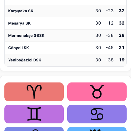
30
-23
32
Karşıyaka SK
30
-12
32
Mesarya SK
30
-38
28
Mormenekşe GBSK
30
-45
21
Gönyeli SK
30
-38
19
Yeniboğaziçi DSK
♈
♉
♊
♋