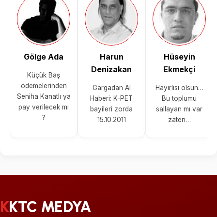
Gölge Ada
Harun
Hüseyin
Denizakan
Ekmekçi
Küçük Baş
ödemelerinden
Gargadan Al
Hayırlısı olsun…
Seniha Kanatlı ya
Haberi: K-PET
Bu toplumu
pay verilecek mi
bayileri zorda
sallayan mı var
?
15.10.2011
zaten…
KKTC MEDYA