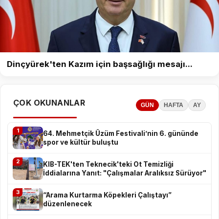
Dinçyürek'ten Kazım için başsağlığı mesajı...
ÇOK OKUNANLAR
GÜN
HAFTA
AY
1
64. Mehmetçik Üzüm Festivali’nin 6. gününde
spor ve kültür buluştu
2
KIB-TEK'ten Teknecik'teki Ot Temizliği
İddialarına Yanıt: "Çalışmalar Aralıksız Sürüyor"
3
“Arama Kurtarma Köpekleri Çalıştayı”
düzenlenecek